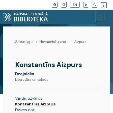
EN
Sākumlapa
Novadnieku enci..
Aizpurs
Novadnieku enciklopēdija
Konstantīns Aizpurs
Dzejnieks
Literatūra un valoda
Vārds, uzvārds
Konstantīns Aizpurs
Dzīves dati