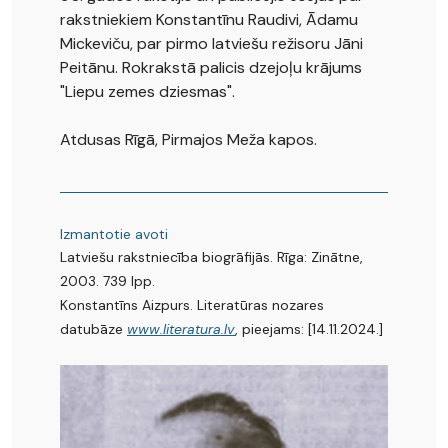
rakstniekiem Konstantīnu Raudivi, Ādamu
Mickeviču, par pirmo latviešu režisoru Jāni
Peitānu. Rokrakstā palicis dzejoļu krājums
"Liepu zemes dziesmas".
Atdusas Rīgā, Pirmajos Meža kapos.
Izmantotie avoti
Latviešu rakstniecība biogrāfijās. Rīga: Zinātne,
2003. 739 lpp.
Konstantīns Aizpurs. Literatūras nozares
datubāze
www.
literatura.lv
, pieejams:
[14.11.2024.]