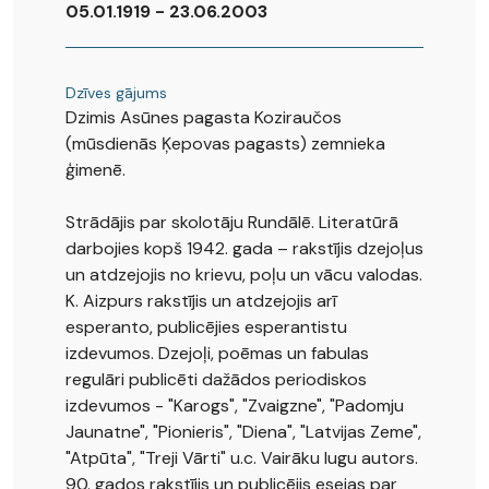
05.01.1919 - 23.06.2003
Dzīves gājums
Dzimis Asūnes pagasta Koziraučos
(mūsdienās Ķepovas pagasts) zemnieka
ģimenē.
Strādājis par skolotāju Rundālē. Literatūrā
darbojies kopš 1942. gada – rakstījis dzejoļus
un atdzejojis no krievu, poļu un vācu valodas.
K. Aizpurs rakstījis un atdzejojis arī
esperanto, publicējies esperantistu
izdevumos. Dzejoļi, poēmas un fabulas
regulāri publicēti dažādos periodiskos
izdevumos - "Karogs", "Zvaigzne", "Padomju
Jaunatne", "Pionieris", "Diena", "Latvijas Zeme",
"Atpūta", "Treji Vārti" u.c. Vairāku lugu autors.
90. gados rakstījis un publicējis esejas par