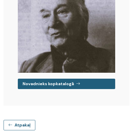
Novadnieks kopkatalogā
Atpakaļ