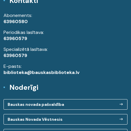
Kontakti
Abonements:
63960580
Periodikas lasītava:
63960579
Specializētā lasītava:
63960579
E-pasts:
biblioteka@bauskasbiblioteka.lv
Noderīgi
Bauskas novada pašvaldība
Bauskas Novada Vēstnesis