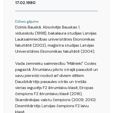
17.02.1980
Dzīves gājums
Dzimis Bauskā. Absolvējis Bauskas 1.
vidusskolu (1998), bakalaura studijas Latvijas
Lauksaimniecības universitātes Ekonomikas
fakultātē (2002), maģistra studijas Latvijas
Universitātes Ekonomikas fakultātē (2004).
Vada zemnieku saimniecību "Mālnieki" Codes
pagastā. Ātrumlaivu pilots otrajā paaudzē un
savu pieredzi nodod arī diviem dēliem.
Daudzkārtējs pasaules otrās un trešās
vietas ieguvējs F2 ātrumlaivu klasē, Eiropas
čempions F2 ātrumlaivu klasē (2016),
Skandināvijas valstu čempions (2009; 2010).
Desmitkārtējs Latvijas čempions F2 laivu
klasē.