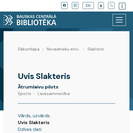
EN
Sākumlapa
Novadnieku enci..
Slakteris
Novadnieku enciklopēdija
Uvis Slakteris
Ātrumlaivu pilots
Sports
Lauksaimniecība
Vārds, uzvārds
Uvis Slakteris
Dzīves dati