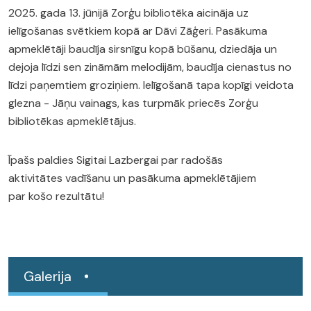
2025. gada 13. jūnijā Zorģu bibliotēka aicināja uz
ielīgošanas svētkiem kopā ar Dāvi Zāģeri. Pasākuma
apmeklētāji baudīja sirsnīgu kopā būšanu, dziedāja un
dejoja līdzi sen zināmām melodijām, baudīja cienastus no
līdzi paņemtiem groziņiem. Ielīgošanā tapa kopīgi veidota
glezna - Jāņu vainags, kas turpmāk priecēs Zorģu
bibliotēkas apmeklētājus.
Īpašs paldies Sigitai Lazbergai par radošās
aktivitātes vadīšanu un pasākuma apmeklētājiem
par košo rezultātu!
Galerija