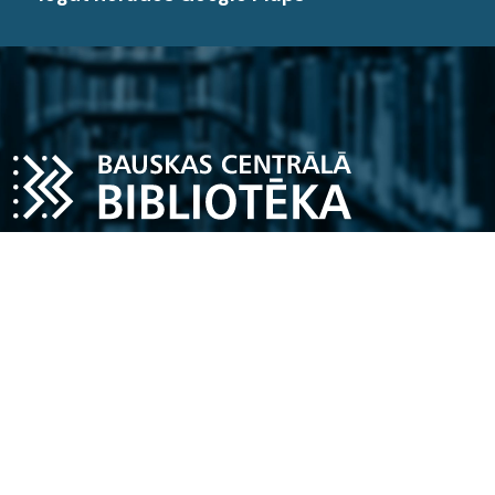
Darba laiks
Pirmdiena – piektdiena
11.00 - 18.00