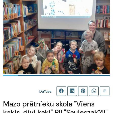
Dalīties:
Mazo prātnieku skola "Viens
kaķis, divi kaķi" PII "Sauleszaķīši"