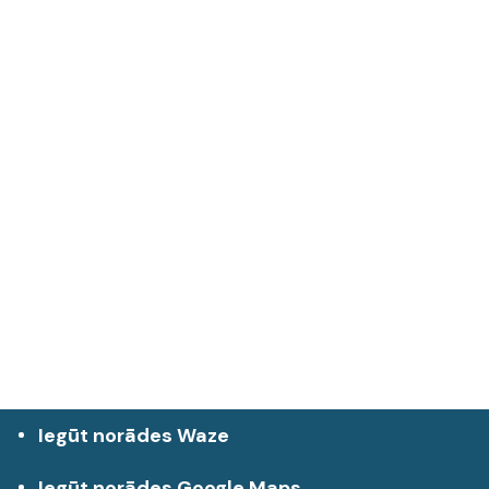
Iegūt norādes Waze
Iegūt norādes Google Maps