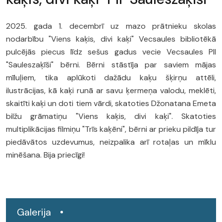
2025. gada 1. decembrī uz mazo prātnieku skolas
nodarbību "Viens kaķis, divi kaķi" Vecsaules bibliotēkā
pulcējās piecus līdz sešus gadus vecie Vecsaules PII
"Sauleszaķīši" bērni. Bērni stāstīja par saviem mājas
mīluļiem, tika aplūkoti dažādu kaķu šķirņu attēli,
ilustrācijas, kā kaķi runā ar savu ķermeņa valodu, meklēti,
skaitīti kaķi un doti tiem vārdi, skatoties Džonatana Emeta
bilžu grāmatiņu "Viens kaķis, divi kaķi". Skatoties
multiplikācijas filmiņu "Trīs kaķēni", bērni ar prieku pildīja tur
piedāvātos uzdevumus, neizpalika arī rotaļas un mīklu
minēšana. Bija priecīgi!
Galerija