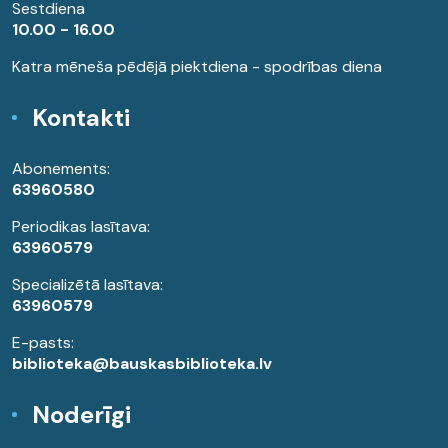
Sestdiena
10.00 - 16.00
Katra mēneša pēdējā piektdiena - spodrības diena
Kontakti
Abonements:
63960580
Periodikas lasītava:
63960579
Specializētā lasītava:
63960579
E-pasts:
biblioteka@bauskasbiblioteka.lv
Noderīgi