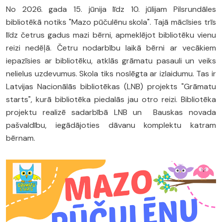
No 2026. gada 15. jūnija līdz 10. jūlijam Pilsrundāles
bibliotēkā notiks "Mazo pūčulēnu skola". Tajā mācīsies trīs
līdz četrus gadus mazi bērni, apmeklējot bibliotēku vienu
reizi nedēļā. Četru nodarbību laikā bērni ar vecākiem
iepazīsies ar bibliotēku, atklās grāmatu pasauli un veiks
nelielus uzdevumus. Skola tiks noslēgta ar izlaidumu. Tas ir
Latvijas Nacionālās bibliotēkas (LNB) projekts "Grāmatu
starts", kurā bibliotēka piedalās jau otro reizi. Bibliotēka
projektu realizē sadarbībā LNB un Bauskas novada
pašvaldību, iegādājoties dāvanu komplektu katram
bērnam.