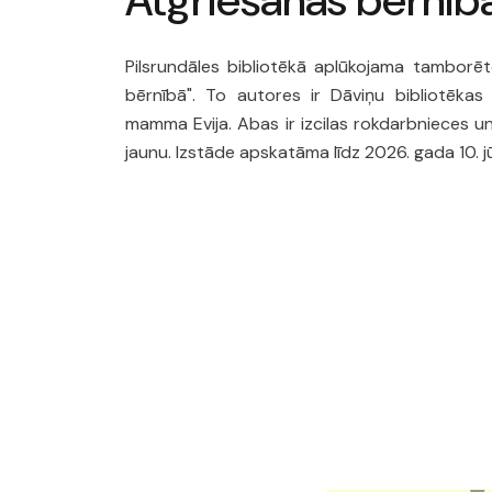
Atgriešanās bērnīb
Pilsrundāles bibliotēkā aplūkojama tamborēto
bērnībā". To autores ir Dāviņu bibliotēkas
mamma Evija. Abas ir izcilas rokdarbnieces u
jaunu. Izstāde apskatāma līdz 2026. gada 10. jūl