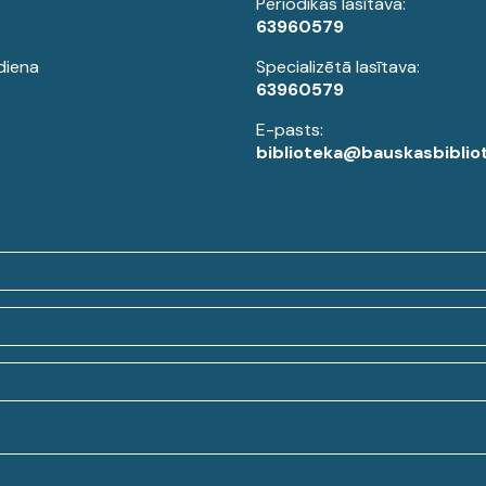
Periodikas lasītava:
63960579
diena
Specializētā lasītava:
63960579
E-pasts:
biblioteka@bauskasbibliot