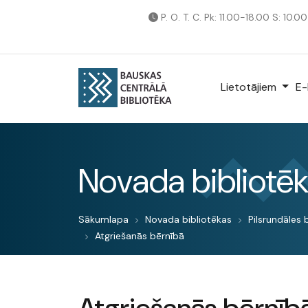
P. O. T. C. Pk: 11.00-18.00 S: 10.0
Lietotājiem
E-
Novada bibliotē
Sākumlapa
Novada bibliotēkas
Pilsrundāles 
Atgriešanās bērnībā