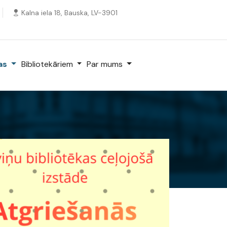
Kalna iela 18, Bauska, LV-3901
kas
Bibliotekāriem
Par mums