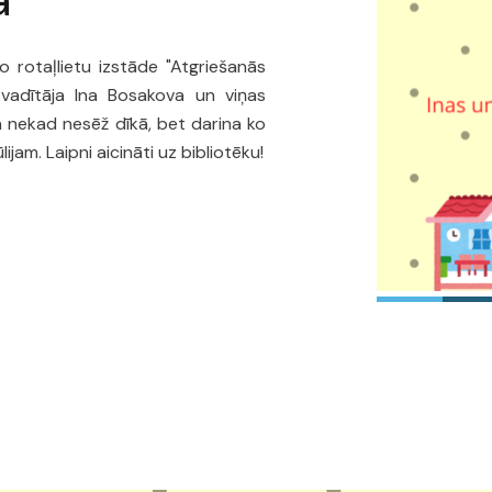
ā
 rotaļlietu izstāde "Atgriešanās
 vadītāja Ina Bosakova un viņas
n nekad nesēž dīkā, bet darina ko
ijam. Laipni aicināti uz bibliotēku!