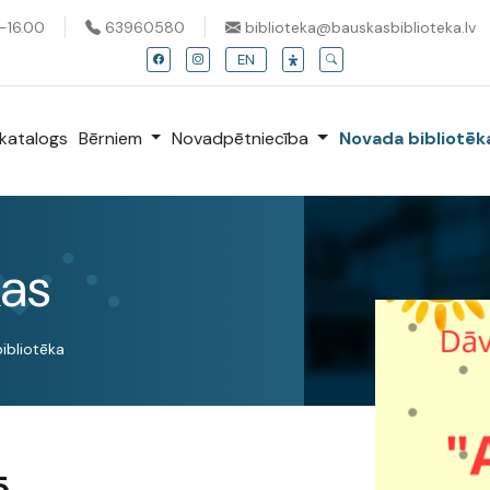
0-16.00
63960580
biblioteka@bauskasbiblioteka.lv
EN
katalogs
Bērniem
Novadpētniecība
Novada bibliotē
kas
bibliotēka