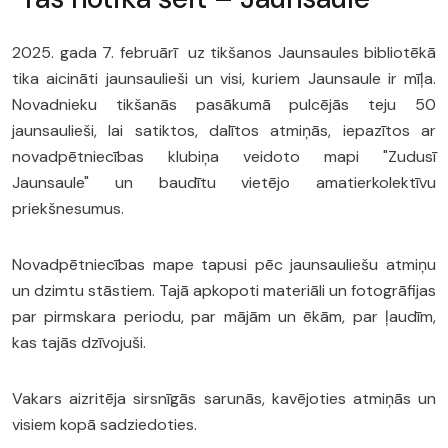
2025. gada 7. februārī uz tikšanos Jaunsaules bibliotēkā
tika aicināti jaunsaulieši un visi, kuriem Jaunsaule ir mīļa.
Novadnieku tikšanās pasākumā pulcējās teju 50
jaunsaulieši, lai satiktos, dalītos atmiņās, iepazītos ar
novadpētniecības klubiņa veidoto mapi "Zudusī
Jaunsaule" un baudītu vietējo amatierkolektīvu
priekšnesumus.
Novadpētniecības mape tapusi pēc jaunsauliešu atmiņu
un dzimtu stāstiem. Tajā apkopoti materiāli un fotogrāfijas
par pirmskara periodu, par mājām un ēkām, par ļaudīm,
kas tajās dzīvojuši.
Vakars aizritēja sirsnīgās sarunās, kavējoties atmiņās un
visiem kopā sadziedoties.