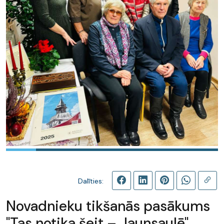
Dalīties:
Novadnieku tikšanās pasākums
"Tas notika šeit – Jaunsaulē"