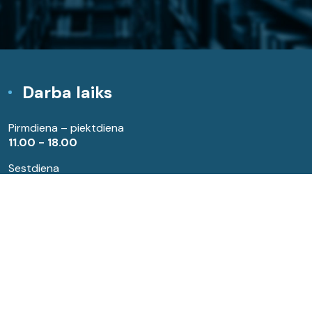
Darba laiks
Pirmdiena – piektdiena
11.00 - 18.00
Sestdiena
10.00 - 16.00
Katra mēneša pēdējā piektdiena - spodrības diena
Kontakti
Abonements:
63960580