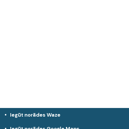
Iegūt norādes Waze
Iegūt norādes Google Maps