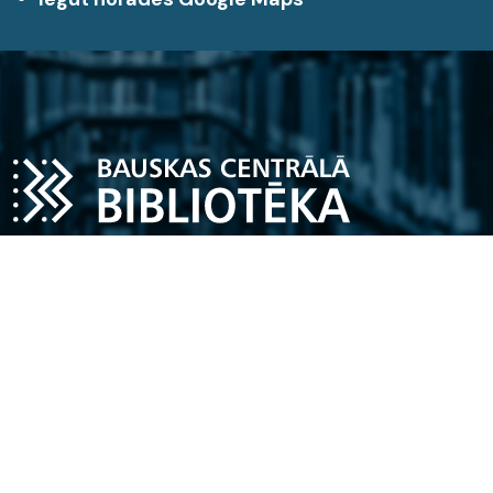
Darba laiks
Pirmdiena – piektdiena
11.00 - 18.00