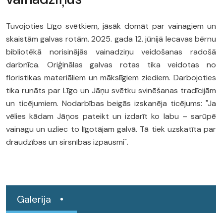
Tuvojoties Līgo svētkiem, jāsāk domāt par vainagiem un
skaistām galvas rotām. 2025. gada 12. jūnijā Iecavas bērnu
bibliotēkā norisinājās vainadziņu veidošanas radošā
darbnīca. Oriģinālas galvas rotas tika veidotas no
floristikas materiāliem un mākslīgiem ziediem. Darbojoties
tika runāts par Līgo un Jāņu svētku svinēšanas tradīcijām
un ticējumiem. Nodarbības beigās izskanēja ticējums: "Ja
vēlies kādam Jāņos pateikt un izdarīt ko labu – sarūpē
vainagu un uzliec to līgotājam galvā. Tā tiek uzskatīta par
draudzības un sirsnības izpausmi".
Galerija