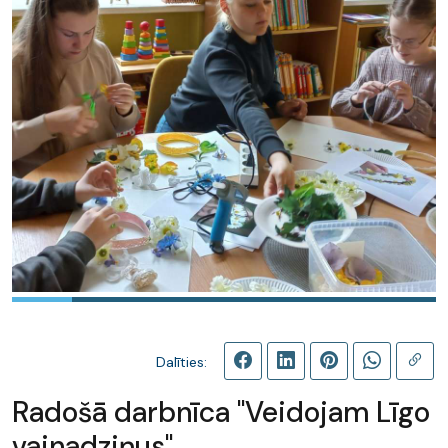
Dalīties:
Radošā darbnīca "Veidojam Līgo
vainadziņus"