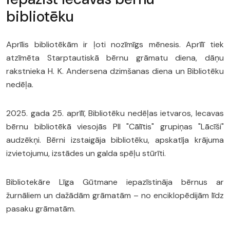
bibliotēku
Aprīlis bibliotēkām ir ļoti nozīmīgs mēnesis. Aprīlī tiek
atzīmēta Starptautiskā bērnu grāmatu diena, dāņu
rakstnieka H. K. Andersena dzimšanas diena un Bibliotēku
nedēļa.
2025. gada 25. aprīlī, Bibliotēku nedēļas ietvaros, Iecavas
bērnu bibliotēkā viesojās PII "Cālītis" grupiņas "Lācīši"
audzēkņi. Bērni izstaigāja bibliotēku, apskatīja krājuma
izvietojumu, izstādes un galda spēļu stūrīti.
Bibliotekāre Līga Gūtmane iepazīstināja bērnus ar
žurnāliem un dažādām grāmatām – no enciklopēdijām līdz
pasaku grāmatām.