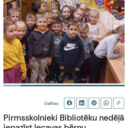
Dalīties:
Pirmsskolnieki Bibliotēku nedēļā
iepazīst Iecavas bērnu