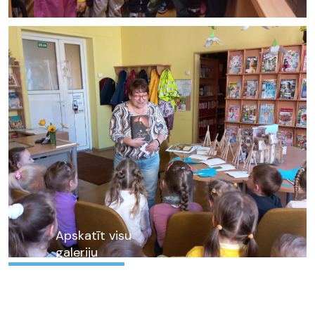
Apskatīt visu
galeriju