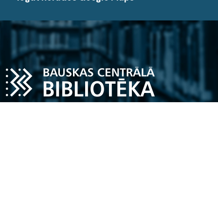
Darba laiks
Pirmdiena – piektdiena
11.00 - 18.00