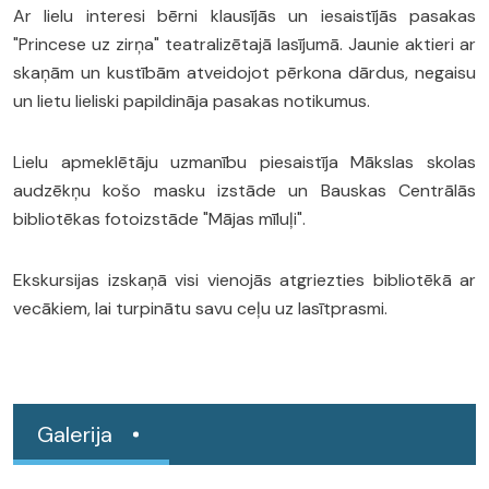
Ar lielu interesi bērni klausījās un iesaistījās pasakas
"Princese uz zirņa" teatralizētajā lasījumā. Jaunie aktieri ar
skaņām un kustībām atveidojot pērkona dārdus, negaisu
un lietu lieliski papildināja pasakas notikumus.
Lielu apmeklētāju uzmanību piesaistīja Mākslas skolas
audzēkņu košo masku izstāde un Bauskas Centrālās
bibliotēkas fotoizstāde "Mājas mīluļi".
Ekskursijas izskaņā visi vienojās atgriezties bibliotēkā ar
vecākiem, lai turpinātu savu ceļu uz lasītprasmi.
Galerija