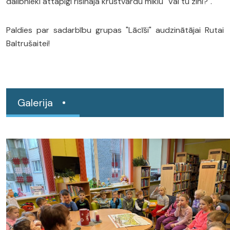
dalībnieki attapīgi risināja krustvārdu mīklu "Vai tu zini?".
Paldies par sadarbību grupas "Lācīši" audzinātājai Rutai
Baltrušaitei!
Galerija