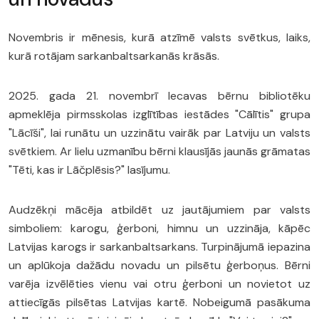
Novembris ir mēnesis, kurā atzīmē valsts svētkus, laiks,
kurā rotājam sarkanbaltsarkanās krāsās.
2025. gada 21. novembrī Iecavas bērnu bibliotēku
apmeklēja pirmsskolas izglītības iestādes "Cālītis" grupa
"Lācīši", lai runātu un uzzinātu vairāk par Latviju un valsts
svētkiem. Ar lielu uzmanību bērni klausījās jaunās grāmatas
"Tēti, kas ir Lāčplēsis?" lasījumu.
Audzēkņi mācēja atbildēt uz jautājumiem par valsts
simboliem: karogu, ģerboni, himnu un uzzināja, kāpēc
Latvijas karogs ir sarkanbaltsarkans. Turpinājumā iepazina
un aplūkoja dažādu novadu un pilsētu ģerboņus. Bērni
varēja izvēlēties vienu vai otru ģerboni un novietot uz
attiecīgās pilsētas Latvijas kartē. Nobeigumā pasākuma