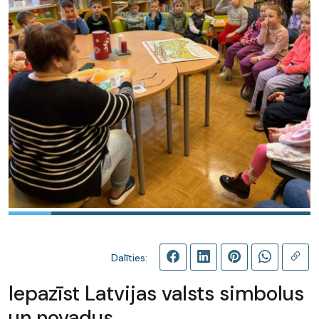
Dalīties:
Iepazīst Latvijas valsts simbolus
un novadus