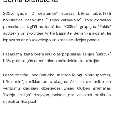
2025. gada 12. septembrī Iecavas bērnu bibliotēkā
norisinājās pasākums "Dzejas varavīksne". Tajā piedalījās
pirmsskolas izglītības iestādes "Cālītis" grupiņas "Zaķīši"
audzēkņi un skolotāja Antra Bāgante. Bērni tika aicināti, lai
iepazītos ar daudzveidīgo un krāsaino dzejas pasauli.
Pasākuma gaitā bērni ielūkojās populārās sērijas "Bikibuk"
bilžu grāmatiņās ar mūsdienu mākslinieku ilustrācijām.
Lasot priekšā Jāņa Baltvilka un Māra Runguļa mīklupantus,
bērni minēja mīklas un atskaņas. Ar lielu uzmanību un
vērīgumu klausījās dzejnieces Evijas Gulbes grāmatas
"Lidoja sēkliņa" dzejoļus, balsoja par visvairāk patikušo
dzejoli un lika puzli.