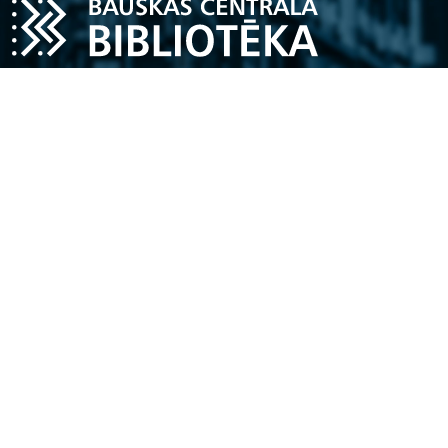
Darba laiks
Pirmdiena – piektdiena
11.00 - 18.00
Sestdiena
10.00 - 16.00
Katra mēneša pēdējā piektdiena - spodrības diena
Kontakti