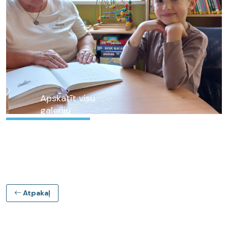
Apskatīt visu
galeriju
Atpakaļ