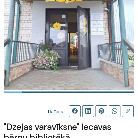
Dalīties:
"Dzejas varavīksne" Iecavas
bērnu bibliotēkā