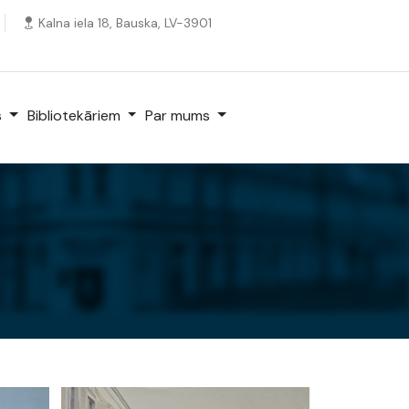
Kalna iela 18, Bauska, LV-3901
s
Bibliotekāriem
Par mums