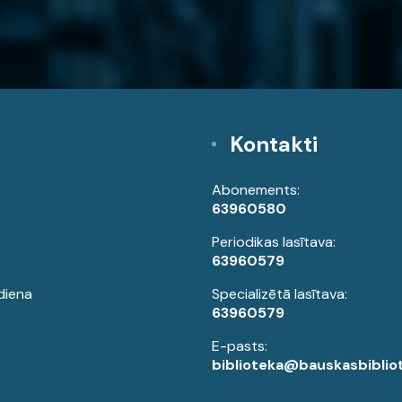
Kontakti
Abonements:
63960580
Periodikas lasītava:
63960579
diena
Specializētā lasītava:
63960579
E-pasts:
biblioteka@bauskasbibliot