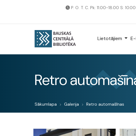
P. O. T. C. Pk: 11.00-18.00 S: 10.0
Lietotājiem
E-
Retro automašīn
Sākumlapa
Galerija
Retro automašīnas