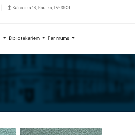
Kalna iela 18, Bauska, LV-3901
s
Bibliotekāriem
Par mums