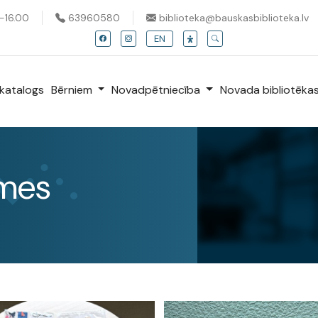
0-16.00
63960580
biblioteka@bauskasbiblioteka.lv
EN
katalogs
Bērniem
Novadpētniecība
Novada bibliotēka
īmes