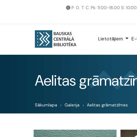
P. O. T. C. Pk: 11.00-18.00 S: 10.0
Lietotājiem
E-
Aelitas grāmatz
Sākumlapa
Galerija
Aelitas grāmatzīmes