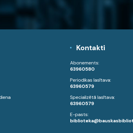
Kontakti
Abonements:
63960580
Periodikas lasītava:
63960579
diena
Specializētā lasītava:
63960579
E-pasts:
biblioteka@bauskasbibliot