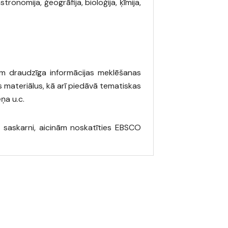
astronomija, ģeogrāfija, bioloģija, ķīmija,
iem draudzīga informācijas meklēšanas
s materiālus, kā arī piedāvā tematiskas
ņa u.c.
no saskarni, aicinām noskatīties EBSCO