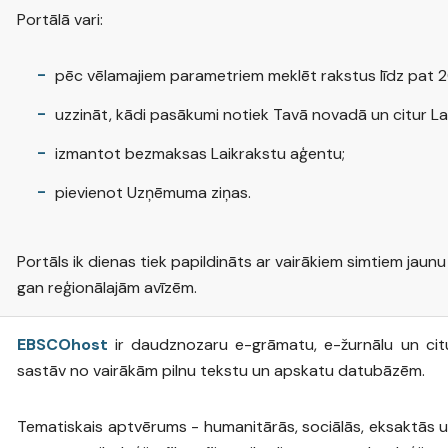
Portālā vari:
pēc vēlamajiem parametriem meklēt rakstus līdz pat 2
uzzināt, kādi pasākumi notiek Tavā novadā un citur Lat
izmantot bezmaksas Laikrakstu aģentu;
pievienot Uzņēmuma ziņas.
Portāls ik dienas tiek papildināts ar vairākiem simtiem jaun
gan reģionālajām avīzēm.
EBSCOhost
ir daudznozaru e-grāmatu, e-žurnālu un cit
sastāv no vairākām pilnu tekstu un apskatu datubāzēm.
Tematiskais aptvērums - humanitārās, sociālās, eksaktās u