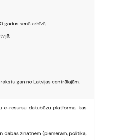
0 gadus senā arhīvā;
vijā;
u rakstu gan no Latvijas centrālajām,
u e-resursu datubāzu platforma, kas
n dabas zinātnēm (piemēram, politika,