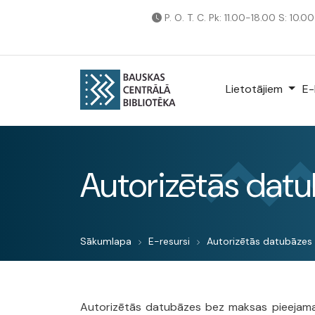
P. O. T. C. Pk: 11.00-18.00 S: 10.0
Lietotājiem
E-
Autorizētās dat
Sākumlapa
E-resursi
Autorizētās datubāzes
Autorizētās datubāzes bez maksas pieejamas 