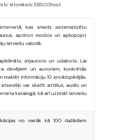
.lv; letonika.lv; EBSCOhost.
nternetā, kas sniedz sistematizētu
 jaunus, apzinot esošos un apkopojot
iju latviešu valodā.
apildināts, atjaunots un uzlabots. Lai
ura devējiem un autoriem, konkrētās
un meklēt informāciju 10 enciklopēdijās.
atsevišķi var skatīt attēlus, audio un
erneta katalogā, kā arī uzzināt latviešu
likācijas no vairāk kā 100 dažādiem