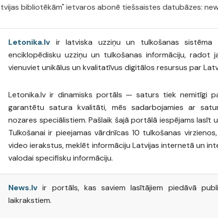
atvijas bibliotēkām" ietvaros abonē tiešsaistes datubāzes: news
Letonika.lv
ir latviska uzziņu un tulkošanas sistēma i
enciklopēdisku uzziņu un tulkošanas informāciju, radot
vienuviet unikālus un kvalitatīvus digitālos resursus par Latv
Letonika.lv ir dinamisks portāls — saturs tiek nemitīgi p
garantētu satura kvalitāti, mēs sadarbojamies ar sat
nozares speciālistiem. Pašlaik šajā portālā iespējams lasīt 
Tulkošanai ir pieejamas vārdnīcas 10 tulkošanas virzienos, 
video ierakstus, meklēt informāciju Latvijas internetā un int
valodai specifisku informāciju.
News.lv
ir portāls, kas saviem lasītājiem piedāvā pub
laikrakstiem.