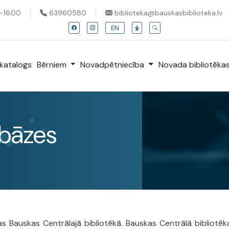
0-16.00
63960580
biblioteka@bauskasbiblioteka.lv
EN
katalogs
Bērniem
Novadpētniecība
Novada bibliotēka
ubāzes
Bauskas Centrālajā bibliotēkā. Bauskas Centrālā bibliotēka