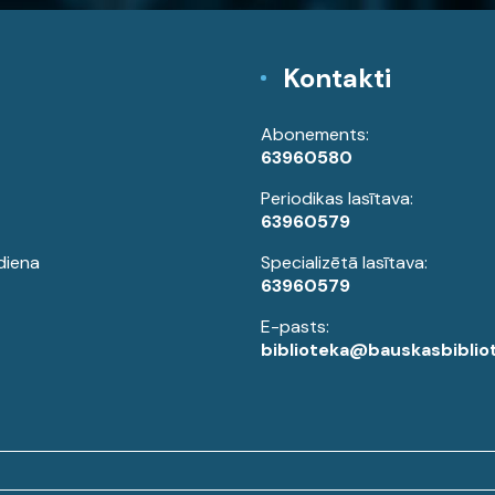
Kontakti
Abonements:
63960580
Periodikas lasītava:
63960579
diena
Specializētā lasītava:
63960579
E-pasts:
biblioteka@bauskasbibliot