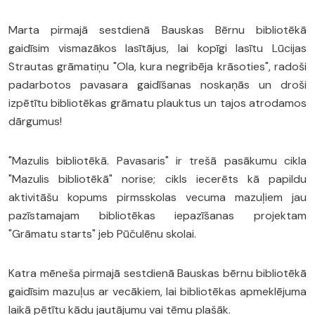
Marta pirmajā sestdienā Bauskas Bērnu bibliotēkā
gaidīsim vismazākos lasītājus, lai kopīgi lasītu Lūcijas
Strautas grāmatiņu "Ola, kura negribēja krāsoties", radoši
padarbotos pavasara gaidīšanas noskaņās un droši
izpētītu bibliotēkas grāmatu plauktus un tajos atrodamos
dārgumus!
"Mazulis bibliotēkā. Pavasaris" ir trešā pasākumu cikla
"Mazulis bibliotēkā" norise; cikls iecerēts kā papildu
aktivitāšu kopums pirmsskolas vecuma mazuļiem jau
pazīstamajam bibliotēkas iepazīšanas projektam
"Grāmatu starts" jeb Pūčulēnu skolai.
Katra mēneša pirmajā sestdienā Bauskas bērnu bibliotēkā
gaidīsim mazuļus ar vecākiem, lai bibliotēkas apmeklējuma
laikā pētītu kādu jautājumu vai tēmu plašāk.