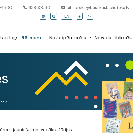
0-16.00
63960580
biblioteka@bauskasbiblioteka.lv
EN
katalogs
Bērniem
Novadpētniecība
Novada bibliotēk
es
tēk..
ērnu, jauniešu un vecāku žūrijas