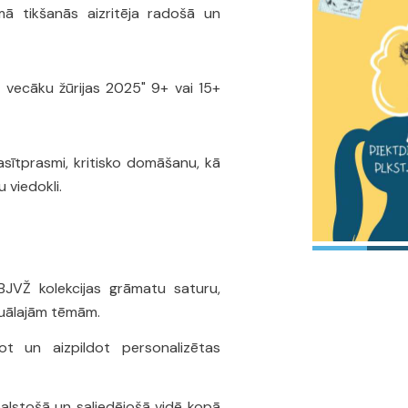
rmā tikšanās aizritēja radošā un
 un vecāku žūrijas 2025" 9+ vai 15+
lasītprasmi, kritisko domāšanu, kā
 viedokli.
 BJVŽ kolekcijas grāmatu saturu,
tuālajām tēmām.
ot un aizpildot personalizētas
balstošā un saliedējošā vidē kopā