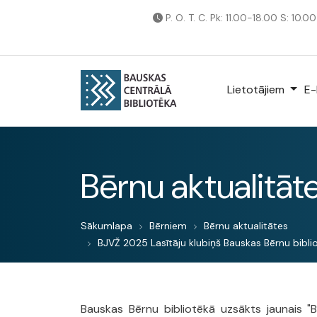
P. O. T. C. Pk: 11.00-18.00 S: 10.0
Lietotājiem
E-
Bērnu aktualitāt
Sākumlapa
Bērniem
Bērnu aktualitātes
BJVŽ 2025 Lasītāju klubiņš Bauskas Bērnu biblio
Bauskas Bērnu bibliotēkā uzsākts jaunais "B