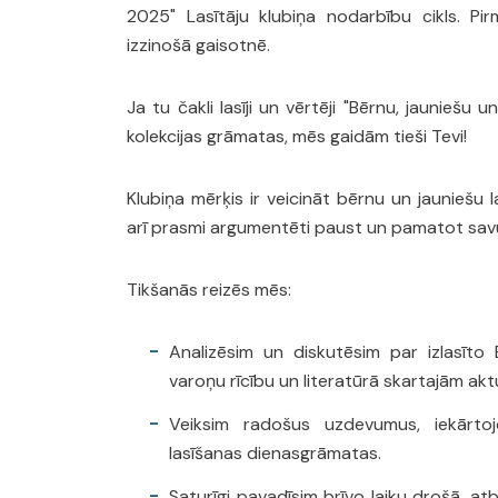
2025" Lasītāju klubiņa nodarbību cikls. Pi
izzinošā gaisotnē.
Ja tu čakli lasīji un vērtēji "Bērnu, jauniešu
kolekcijas grāmatas, mēs gaidām tieši Tevi!
Klubiņa mērķis ir veicināt bērnu un jauniešu 
arī prasmi argumentēti paust un pamatot savu
Tikšanās reizēs mēs:
Analizēsim un diskutēsim par izlasīto
varoņu rīcību un literatūrā skartajām ak
Veiksim radošus uzdevumus, iekārtoj
lasīšanas dienasgrāmatas.
Saturīgi pavadīsim brīvo laiku drošā, at