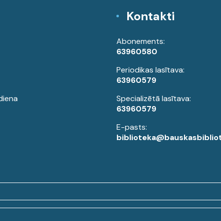
Kontakti
Abonements:
63960580
Periodikas lasītava:
63960579
diena
Specializētā lasītava:
63960579
E-pasts:
biblioteka@bauskasbibliot