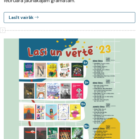
februāra jaunākajām grāmatām.
Lasīt vairāk