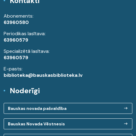
Kontakti
Abonements:
63960580
Periodikas lasītava:
63960579
Specializētā lasītava:
63960579
E-pasts:
biblioteka@bauskasbiblioteka.lv
Noderīgi
Bauskas novada pašvaldība
Bauskas Novada Vēstnesis