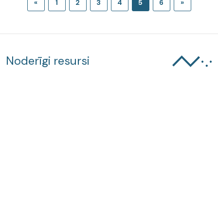
«
1
2
3
4
5
6
»
Noderīgi resursi