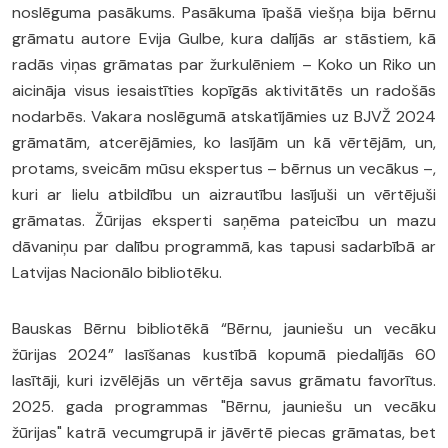
noslēguma pasākums. Pasākuma īpašā viešņa bija bērnu
grāmatu autore Evija Gulbe, kura dalījās ar stāstiem, kā
radās viņas grāmatas par žurkulēniem – Koko un Riko un
aicināja visus iesaistīties kopīgās aktivitātēs un radošās
nodarbēs. Vakara noslēgumā atskatījāmies uz BJVŽ 2024
grāmatām, atcerējāmies, ko lasījām un kā vērtējām, un,
protams, sveicām mūsu ekspertus – bērnus un vecākus –,
kuri ar lielu atbildību un aizrautību lasījuši un vērtējuši
grāmatas. Žūrijas eksperti saņēma pateicību un mazu
dāvaniņu par dalību programmā, kas tapusi sadarbībā ar
Latvijas Nacionālo bibliotēku.
Bauskas Bērnu bibliotēkā “Bērnu, jauniešu un vecāku
žūrijas 2024” lasīšanas kustībā kopumā piedalījās 60
lasītāji, kuri izvēlējās un vērtēja savus grāmatu favorītus.
2025. gada programmas "Bērnu, jauniešu un vecāku
žūrijas" katrā vecumgrupā ir jāvērtē piecas grāmatas, bet