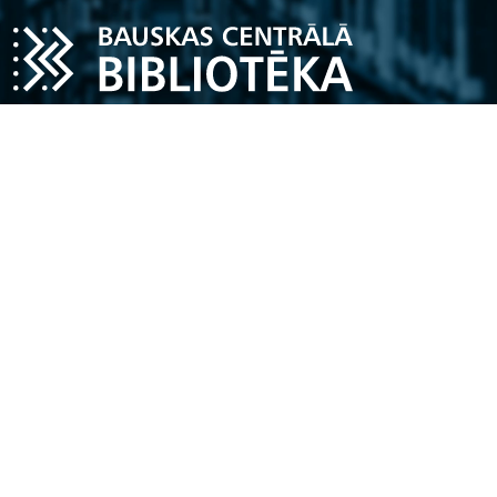
Darba laiks
Pirmdiena – piektdiena
11.00 - 18.00
Sestdiena
10.00 - 16.00
Katra mēneša pēdējā piektdiena - spodrības diena
Kontakti