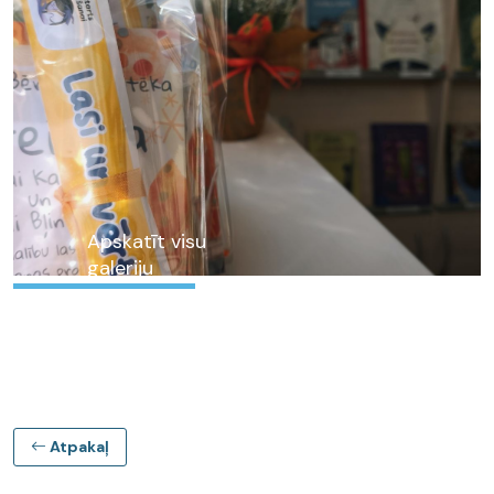
Apskatīt visu
galeriju
Atpakaļ