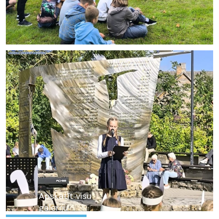
Apskatīt visu
galeriju