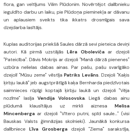
flora, gan veltījums Vilim Plūdonim. Novērtējot dalībnieku
ieguldīto darbu un laiku, pie Plūdoņa pieminekļa ar dāvanu
un aplausiem sveikts tika ikkatrs drosmīgais sava
dzejdarba lasītājs.
Kuplas auditorijas priekšā Saules dārzā sevi pieteica deviņi
autori. Kā pirmā uzstājās
Lēra Oboleviča
ar dzejoli
"Pateicība". Dāvis Mokrijs ar dzejoli "Manā dārzā pienenes"
uzbūra nelielas dabas ainas. Par pašu, pašu svarīgāko
dzejolī "Mūsu zeme" vēstīja
Patriks Levāns
. Dzejoli "Kaķis
ķirbju laukā" jeb augstprātīgā kaķa Bernharda piedzīvotais
saimnieces rūpīgi koptajā ķirbju laukā un dzejoli "Vēja
nozīme" lasīja
Vendija Volosovska
. Liegā dabas ainu
plūdumā klausītājus uz mirkli aiznesa
Melisa
Mincenberga
ar dzejoli "Vītero putni, spīd saule…" (visi
Bauskas Valsts ģimnāzijas skolnieki). Jaunākā konkursa
dalībniece
Līva Grosberga
dzejoli "Ziema" sarakstīja,