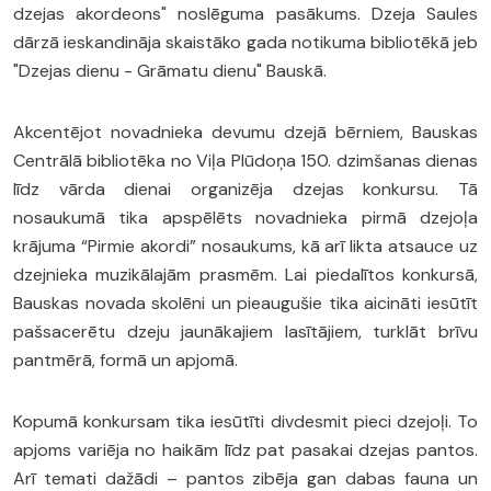
dzejas akordeons" noslēguma pasākums. Dzeja Saules
dārzā ieskandināja skaistāko gada notikuma bibliotēkā jeb
"Dzejas dienu - Grāmatu dienu" Bauskā.
Akcentējot novadnieka devumu dzejā bērniem, Bauskas
Centrālā bibliotēka no Viļa Plūdoņa 150. dzimšanas dienas
līdz vārda dienai organizēja dzejas konkursu. Tā
nosaukumā tika apspēlēts novadnieka pirmā dzejoļa
krājuma “Pirmie akordi” nosaukums, kā arī likta atsauce uz
dzejnieka muzikālajām prasmēm. Lai piedalītos konkursā,
Bauskas novada skolēni un pieaugušie tika aicināti iesūtīt
pašsacerētu dzeju jaunākajiem lasītājiem, turklāt brīvu
pantmērā, formā un apjomā.
Kopumā konkursam tika iesūtīti divdesmit pieci dzejoļi. To
apjoms variēja no haikām līdz pat pasakai dzejas pantos.
Arī temati dažādi – pantos zibēja gan dabas fauna un