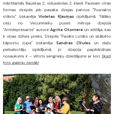
mācīdamās Bauskas 2. vidusskolas 2. klasē. Pavisam citas
formas dzejolis jeb pasaka dzejas pantos "Pusnakts
stāsts" izskanēja
Violetas Kļaviņas
izpildījumā. Tālāko
ceļu no Vecumnieku puses mēroja dzejoļa
"Antidepresante" autore
Agrita Otomere
un atklāja, kas
ir viņas dzīves prieks. Dzejolis "Pavārs Lotārs un skābēto
kāpostu zupa" izskanēja
Sandras Cīrules
un dažu
piebalsotāju izpildījumā, jo dzejoļa papildinātais
nosaukums ir – viltots sengrieķu dziedājums ar kori.
Skati
foto galeriju zemāk!