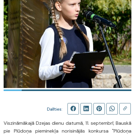
Dalīties:
Viszināmākajā Dzejas dienu datumā, 11. septembrī, Bauskā
pie Plūdoņa pieminekļa norisinājās konkursa "Plūdoņa