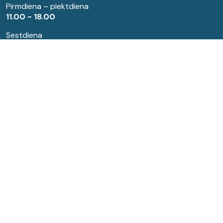
Pirmdiena – piektdiena
11.00 - 18.00
Sestdiena
10.00 - 16.00
Katra mēneša pēdējā piektdiena - spodrības diena
Kontakti
Abonements:
63960580
Periodikas lasītava:
63960579
Specializētā lasītava:
63960579
E-pasts:
biblioteka@bauskasbiblioteka.lv