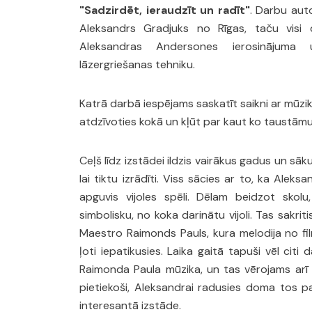
"Sadzirdēt, ieraudzīt un radīt"
. Darbu aut
Aleksandrs Gradjuks no Rīgas, taču visi d
Aleksandras Andersones ierosinājuma
lāzergriešanas tehniku.
Katrā darbā iespējams saskatīt saikni ar mūzi
atdzīvoties kokā un kļūt par kaut ko taustāmu
Ceļš līdz izstādei ildzis vairākus gadus un sāk
lai tiktu izrādīti. Viss sācies ar to, ka Alek
apguvis vijoles spēli. Dēlam beidzot skolu
simbolisku, no koka darinātu vijoli. Tas sakriti
Maestro Raimonds Pauls, kura melodija no fil
ļoti iepatikusies. Laika gaitā tapuši vēl citi
Raimonda Paula mūzika, un tas vērojams arī i
pietiekoši, Aleksandrai radusies doma tos pa
interesantā izstāde.