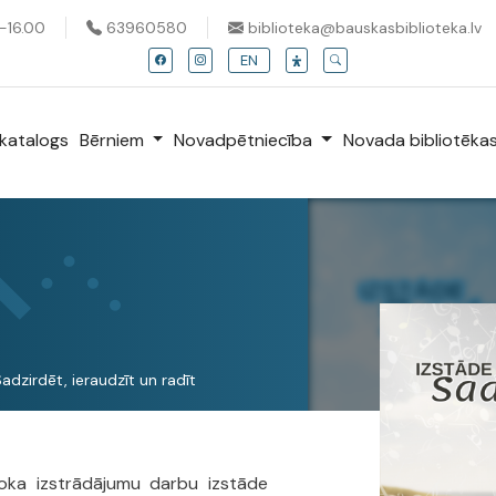
0-16.00
63960580
biblioteka@bauskasbiblioteka.lv
EN
katalogs
Bērniem
Novadpētniecība
Novada bibliotēka
adzirdēt, ieraudzīt un radīt
koka izstrādājumu darbu izstāde