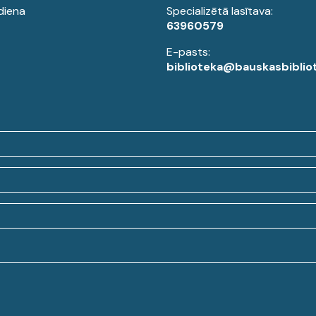
diena
Specializētā lasītava:
63960579
E-pasts:
biblioteka@bauskasbibliot