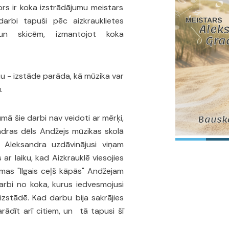
ors ir koka izstrādājumu meistars
arbi tapuši pēc aizkrauklietes
 un skicēm, izmantojot koka
ku - izstāde parāda, kā mūzika var
.
umā šie darbi nav veidoti ar mērķi,
sandras dēls Andžejs mūzikas skolā
, Aleksandra uzdāvinājusi viņam
s ar laiku, kad Aizkrauklē viesojies
mas "Ilgais ceļš kāpās" Andžejam
 darbi no koka, kurus iedvesmojusi
zstādē. Kad darbu bija sakrājies
rādīt arī citiem, un tā tapusi šī