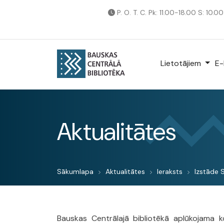
P. O. T. C. Pk: 11.00-18.00 S: 10.0
Lietotājiem
E-
Aktualitātes
Sākumlapa
Aktualitātes
Ieraksts
Izstāde S
Bauskas Centrālajā bibliotēkā aplūkojama 