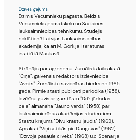
Dzīves gājums
Dzimis Vecumnieku pagastā. Beidzis
Vecumnieku pamatskolu un Saulaines
lauksaimniecības tehnikumu. Studējis
neklātienē Latvijas Lauksaimniecības
akadēmijā, kā arī M. Gorkija literatūras
institūtā Maskavā.
Strādājis par agronomu. Žurnālists laikrakstā
"Cīņa", galvenais redaktors izdevniecībā
"Avots". Žurnālistu savienības biedrs no 1965.
gada. Pirmie stāsti publicēti periodikā (1958).
Ievērību guvis ar garstāstu "Drīz jādodas
ceļā" almanahā "Jauno vārds" (1958) par
lauksaimniecības akadēmijas studentiem.
Stāstu krājums "Divu krastu ļaudis" (1962).
Apraksti "Viņi satikās pie Daugavas" (1962),
"Dzīvoja pasaulē cilvēks" (1968) u.c. Scenārija