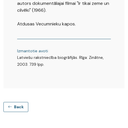
autors dokumentālajai filmai "Ir tikai zeme un
cilvēki" (1966).
Atdusas Vecumnieku kapos.
Izmantotie avoti
Latviešu rakstniecība biogrāfijās. Rīga: Zinātne,
2003. 739 lpp.
Back