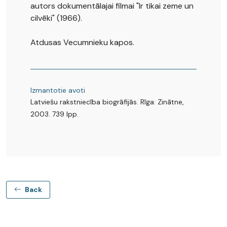
autors dokumentālajai filmai "Ir tikai zeme un
cilvēki" (1966).
Atdusas Vecumnieku kapos.
Izmantotie avoti
Latviešu rakstniecība biogrāfijās. Rīga: Zinātne,
2003. 739 lpp.
Back