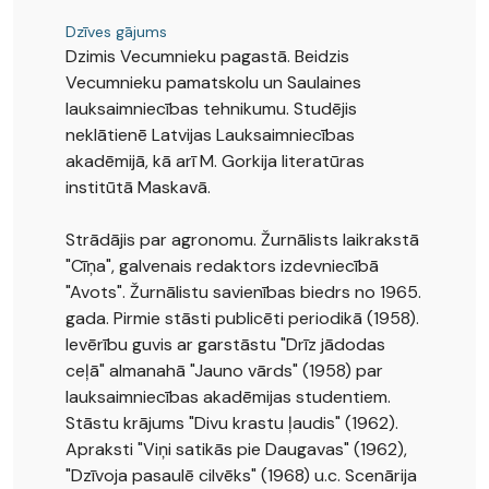
Dzīves gājums
Dzimis Vecumnieku pagastā. Beidzis
Vecumnieku pamatskolu un Saulaines
lauksaimniecības tehnikumu. Studējis
neklātienē Latvijas Lauksaimniecības
akadēmijā, kā arī M. Gorkija literatūras
institūtā Maskavā.
Strādājis par agronomu. Žurnālists laikrakstā
"Cīņa", galvenais redaktors izdevniecībā
"Avots". Žurnālistu savienības biedrs no 1965.
gada. Pirmie stāsti publicēti periodikā (1958).
Ievērību guvis ar garstāstu "Drīz jādodas
ceļā" almanahā "Jauno vārds" (1958) par
lauksaimniecības akadēmijas studentiem.
Stāstu krājums "Divu krastu ļaudis" (1962).
Apraksti "Viņi satikās pie Daugavas" (1962),
"Dzīvoja pasaulē cilvēks" (1968) u.c. Scenārija