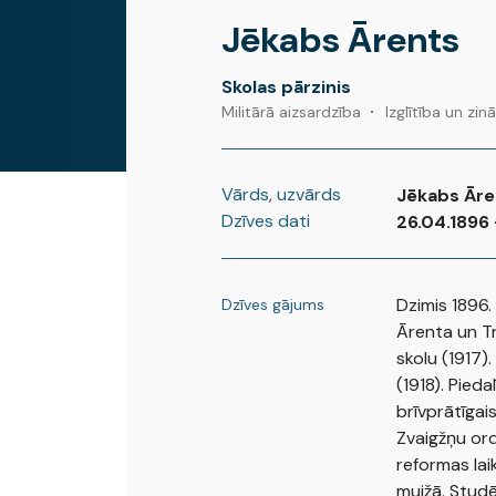
Jēkabs Ārents
Skolas pārzinis
Militārā aizsardzība
Izglītība un zin
Vārds, uzvārds
Jēkabs Āre
Dzīves dati
26.04.1896 
Dzimis 1896.
Dzīves gājums
Ārenta un Tr
skolu (1917)
(1918). Pieda
brīvprātīgais
Zvaigžņu ord
reformas lai
muižā. Studēj