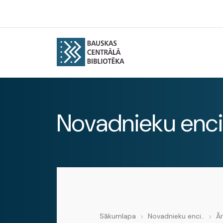
Novadnieku enci
Sākumlapa
Novadnieku enci..
Ā