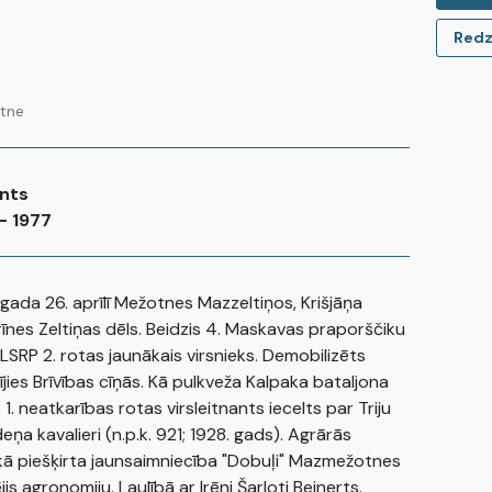
Redzi
ātne
nts
- 1977
 gada 26. aprīlī Mežotnes Mazzeltiņos, Krišjāņa
īnes Zeltiņas dēls. Beidzis 4. Maskavas praporščiku
. LSRP 2. rotas jaunākais virsnieks. Demobilizēts
lījies Brīvības cīņās. Kā pulkveža Kalpaka bataljona
 1. neatkarības rotas virsleitnants iecelts par Triju
eņa kavalieri (n.p.k. 921; 1928. gads). Agrārās
kā piešķirta jaunsaimniecība "Dobuļi" Mazmežotnes
is agronomiju. Laulībā ar Irēni Šarloti Beinerts.