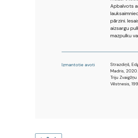
Apbalvots ar
lauksaimniec
pārzini. Iesa
aizsargu pul
mazpulku vad
Strazdiņš, E
Izmantotie avoti
Madris, 2020.
Triju Zvaigžņ
Vēstnesis, 199