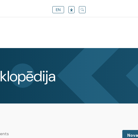
EN
klopēdija
rents
Nova