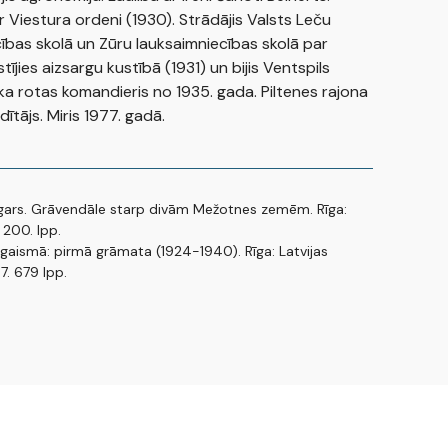
 Viestura ordeni (1930). Strādājis Valsts Leču
ības skolā un Zūru lauksaimniecības skolā par
istījies aizsargu kustībā (1931) un bijis Ventspils
ka rotas komandieris no 1935. gada. Piltenes rajona
ītājs. Miris 1977. gadā.
dgars. Grāvendāle starp divām Mežotnes zemēm. Rīga:
 200. lpp.
u gaismā: pirmā grāmata (1924-1940). Rīga: Latvijas
7. 679 lpp.