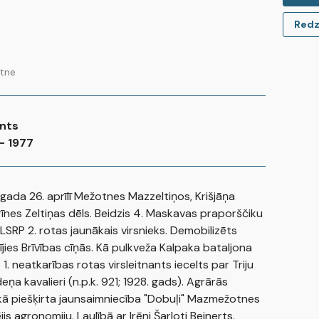
Redzi
ātne
nts
- 1977
 gada 26. aprīlī Mežotnes Mazzeltiņos, Krišjāņa
īnes Zeltiņas dēls. Beidzis 4. Maskavas praporščiku
. LSRP 2. rotas jaunākais virsnieks. Demobilizēts
lījies Brīvības cīņās. Kā pulkveža Kalpaka bataljona
 1. neatkarības rotas virsleitnants iecelts par Triju
eņa kavalieri (n.p.k. 921; 1928. gads). Agrārās
kā piešķirta jaunsaimniecība "Dobuļi" Mazmežotnes
is agronomiju. Laulībā ar Irēni Šarloti Beinerts.