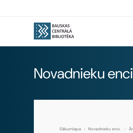
Novadnieku enci
Sākumlapa
Novadnieku enci..
Ā