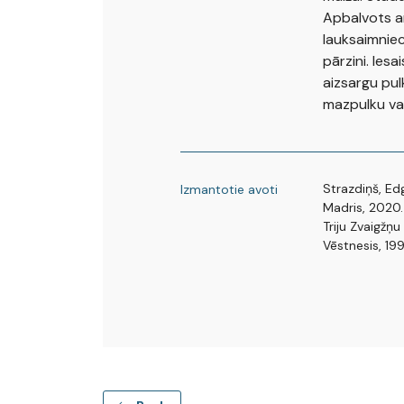
Apbalvots ar
lauksaimniec
pārzini. Iesa
aizsargu pul
mazpulku vad
Strazdiņš, E
Izmantotie avoti
Madris, 2020.
Triju Zvaigžņ
Vēstnesis, 199