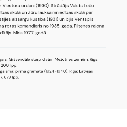
 Viestura ordeni (1930). Strādājis Valsts Leču
ības skolā un Zūru lauksaimniecības skolā par
istījies aizsargu kustībā (1931) un bijis Ventspils
ka rotas komandieris no 1935. gada. Piltenes rajona
ītājs. Miris 1977. gadā.
dgars. Grāvendāle starp divām Mežotnes zemēm. Rīga:
 200. lpp.
u gaismā: pirmā grāmata (1924-1940). Rīga: Latvijas
7. 679 lpp.