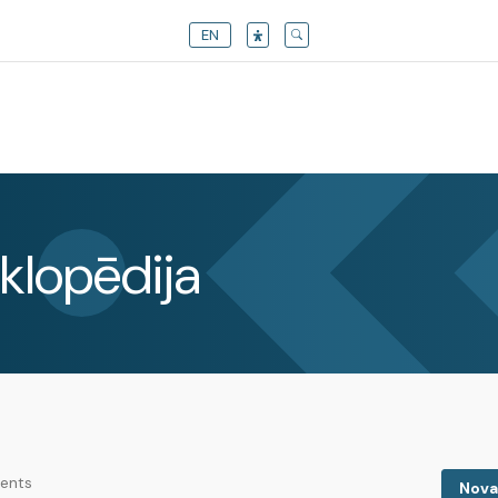
EN
klopēdija
rents
Nova