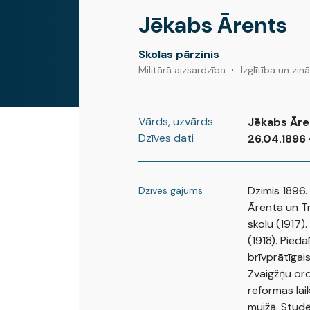
Jēkabs Ārents
Skolas pārzinis
Militārā aizsardzība
Izglītība un zin
Vārds, uzvārds
Jēkabs Āre
Dzīves dati
26.04.1896 
Dzimis 1896.
Dzīves gājums
Ārenta un Tr
skolu (1917)
(1918). Pieda
brīvprātīgais
Zvaigžņu ord
reformas lai
muižā. Studēj