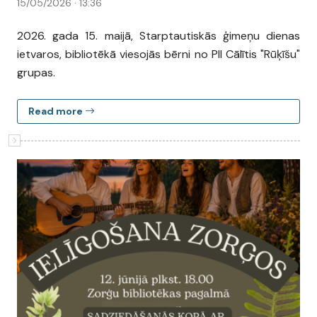
15/05/2026 · 13:36
2026. gada 15. maijā, Starptautiskās ģimeņu dienas
ietvaros, bibliotēkā viesojās bērni no PII Cālītis "Rūķīšu"
grupas.
Read more