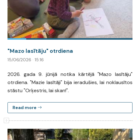
"Mazo lasītāju" otrdiena
15/06/2026 · 15:16
2026. gada 9. jūnijā notika kārtējā "Mazo lasītāju"
otrdiena. "Mazie lasītāji" bija ieradušies, lai noklausītos
stāstu "Orķestris, lai skan!".
Read more