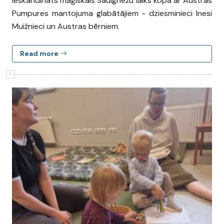
ieskandināts maģiskais Saulgriežu laiks kopā ar Austras
Pumpures mantojuma glabātājiem - dziesminieci Inesi
Muižnieci un Austras bērniem.
Read more