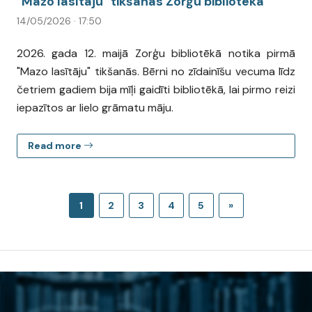
"Mazo lasītāju" tikšanās Zorģu bibliotēkā
14/05/2026 · 17:50
2026. gada 12. maijā Zorģu bibliotēkā notika pirmā
"Mazo lasītāju" tikšanās. Bērni no zīdainīšu vecuma līdz
četriem gadiem bija mīļi gaidīti bibliotēkā, lai pirmo reizi
iepazītos ar lielo grāmatu māju.
Read more
1
2
3
4
5
»