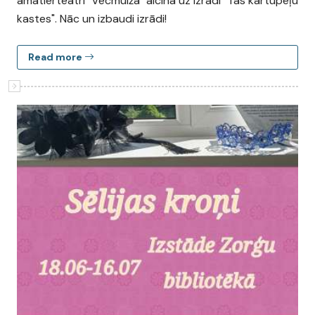
amatierteātri "Vecmuiža" aicina uz izrādi "Tās kartupeļu
kastes". Nāc un izbaudi izrādi!
Read more