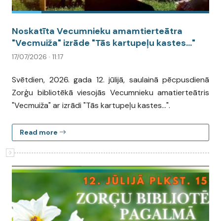
Noskatīta Vecumnieku amamtierteātra
"Vecmuiža" izrāde "Tās kartupeļu kastes..."
17/07/2026 · 11:17
Svētdien, 2026. gada 12. jūlijā, saulainā pēcpusdienā
Zorģu bibliotēkā viesojās Vecumnieku amatierteātris
"Vecmuiža" ar izrādi "Tās kartupeļu kastes...".
Read more