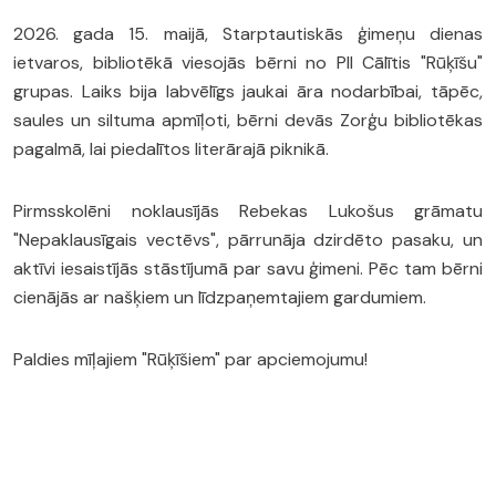
2026. gada 15. maijā, Starptautiskās ģimeņu dienas
ietvaros, bibliotēkā viesojās bērni no PII Cālītis "Rūķīšu"
grupas. Laiks bija labvēlīgs jaukai āra nodarbībai, tāpēc,
saules un siltuma apmīļoti, bērni devās Zorģu bibliotēkas
pagalmā, lai piedalītos literārajā piknikā.
Pirmsskolēni noklausījās Rebekas Lukošus grāmatu
"Nepaklausīgais vectēvs", pārrunāja dzirdēto pasaku, un
aktīvi iesaistījās stāstījumā par savu ģimeni. Pēc tam bērni
cienājās ar našķiem un līdzpaņemtajiem gardumiem.
Paldies mīļajiem "Rūķīšiem" par apciemojumu!