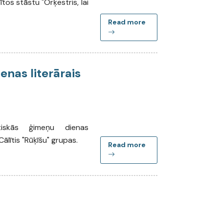
sītos stāstu "Orķestris, lai
Read more
enas literārais
tiskās ģimeņu dienas
Cālītis "Rūķīšu" grupas.
Read more