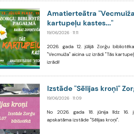
Amatierteātra "Vecmuiža"
kartupeļu kastes..."
19/06/2026 · 11:11
2026. gada 12. jūlijā Zorģu bibliotēk
"Vecmuiža" aicina uz izrādi "Tās kartupe
izrādi!
Izstāde "Sēlijas kroņi" Zo
19/06/2026 · 11:09
No 2026. gada 18. jūnija līdz 16. j
apskatāma izstāde "Sēlijas kroņi".