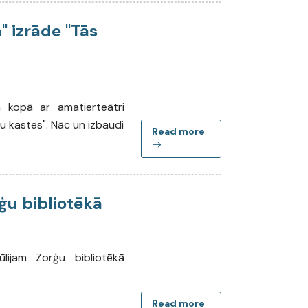
 izrāde "Tās
a kopā ar amatierteātri
ļu kastes". Nāc un izbaudi
Read more
rģu bibliotēkā
ūlijam Zorģu bibliotēkā
Read more