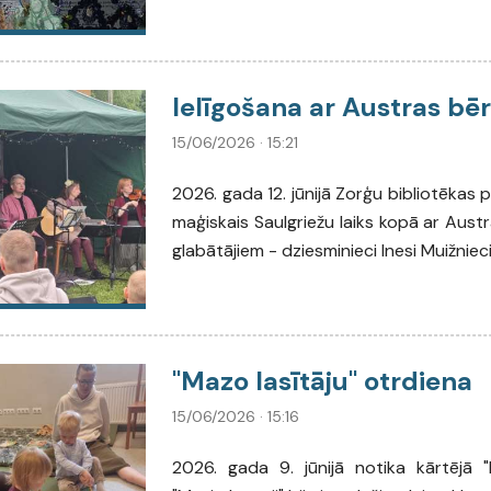
Ielīgošana ar Austras bē
15/06/2026 · 15:21
2026. gada 12. jūnijā Zorģu bibliotēkas 
maģiskais Saulgriežu laiks kopā ar Au
glabātājiem - dziesminieci Inesi Muižnie
"Mazo lasītāju" otrdiena
15/06/2026 · 15:16
2026. gada 9. jūnijā notika kārtējā "