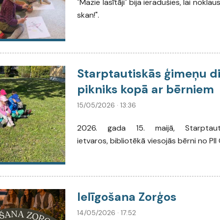
"Mazie lasītāji" bija ieradušies, lai noklau
skan!".
Starptautiskās ģimeņu di
pikniks kopā ar bērniem
15/05/2026 · 13:36
2026. gada 15. maijā, Starptau
ietvaros, bibliotēkā viesojās bērni no PII 
Ielīgošana Zorģos
14/05/2026 · 17:52