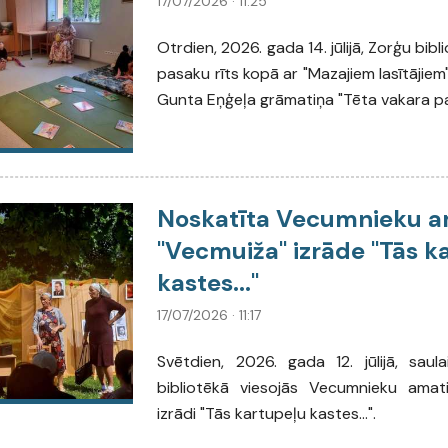
17/07/2026 · 11:25
Otrdien, 2026. gada 14. jūlijā, Zorģu bibl
pasaku rīts kopā ar "Mazajiem lasītājiem".
Gunta Eņģeļa grāmatiņa "Tēta vakara p
Noskatīta Vecumnieku a
"Vecmuiža" izrāde "Tās k
kastes..."
17/07/2026 · 11:17
Svētdien, 2026. gada 12. jūlijā, sau
bibliotēkā viesojās Vecumnieku amati
izrādi "Tās kartupeļu kastes...".