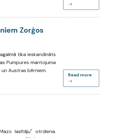
rniem Zorģos
pagalmā tika ieskandināts
stras Pumpures mantojuma
ci un Austras bērniem.
Read more
Mazo lasītāju" otrdiena.