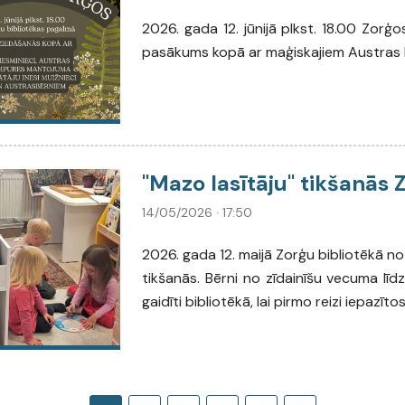
2026. gada 12. jūnijā plkst. 18.00 Zorģo
pasākums kopā ar maģiskajiem Austras 
"Mazo lasītāju" tikšanās 
14/05/2026 · 17:50
2026. gada 12. maijā Zorģu bibliotēkā no
tikšanās. Bērni no zīdainīšu vecuma līdz
gaidīti bibliotēkā, lai pirmo reizi iepazīt