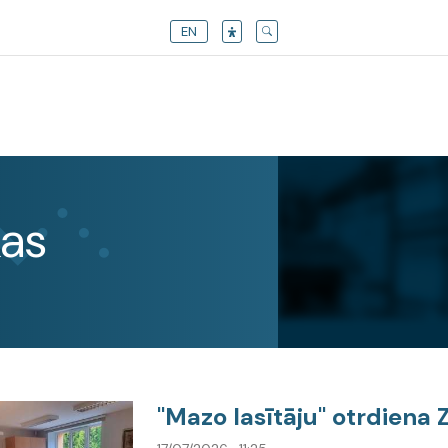
EN
kas
"Mazo lasītāju" otrdiena 