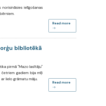
s norisināsies ielīgošanas
bērniem.
Read more
Zorģu bibliotēkā
tika pirmā "Mazo lasītāju"
 četriem gadiem bija mīļi
os ar lielo grāmatu māju.
Read more