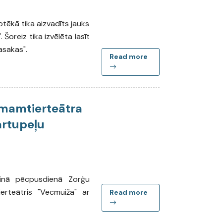
iotēkā tika aizvadīts jauks
 Šoreiz tika izvēlēta lasīt
asakas".
Read more
mamtierteātra
artupeļu
lainā pēcpusdienā Zorģu
erteātris "Vecmuiža" ar
Read more