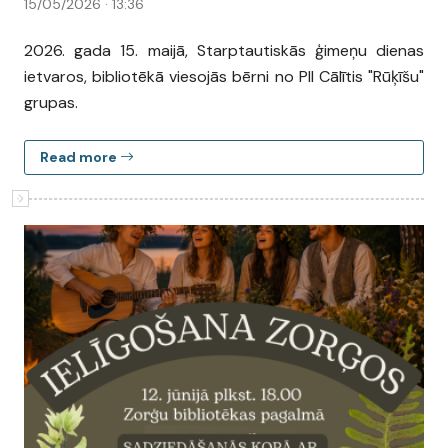
15/05/2026 · 13:36
2026. gada 15. maijā, Starptautiskās ģimeņu dienas
ietvaros, bibliotēkā viesojās bērni no PII Cālītis "Rūķīšu"
grupas.
Read more