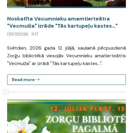
Noskatīta Vecumnieku amamtierteātra
"Vecmuiža" izrāde "Tās kartupeļu kastes..."
17/07/2026 · 11:17
Svētdien, 2026. gada 12. jūlijā, saulainā pēcpusdienā
Zorģu bibliotēkā viesojās Vecumnieku amatierteātris
"Vecmuiža" ar izrādi "Tās kartupeļu kastes...".
Read more