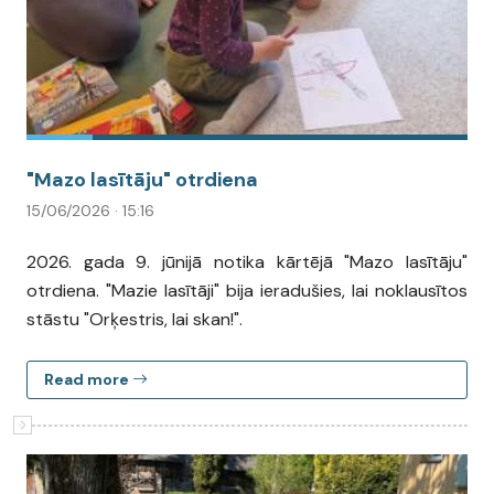
"Mazo lasītāju" otrdiena
15/06/2026 · 15:16
2026. gada 9. jūnijā notika kārtējā "Mazo lasītāju"
otrdiena. "Mazie lasītāji" bija ieradušies, lai noklausītos
stāstu "Orķestris, lai skan!".
Read more