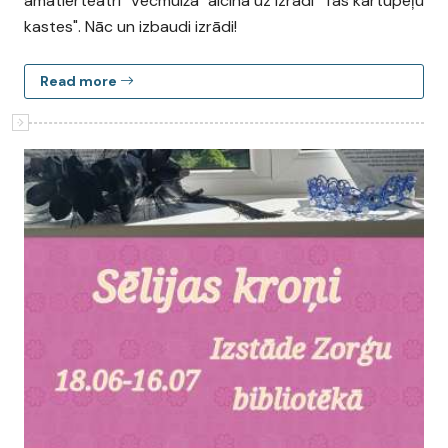
amatierteātri "Vecmuiža" aicina uz izrādi "Tās kartupeļu
kastes". Nāc un izbaudi izrādi!
Read more