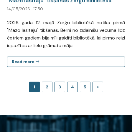
"Mazo lasītāju" tikšanās Zorģu bibliotēkā
14/05/2026 · 17:50
2026. gada 12. maijā Zorģu bibliotēkā notika pirmā
"Mazo lasītāju" tikšanās. Bērni no zīdainīšu vecuma līdz
četriem gadiem bija mīļi gaidīti bibliotēkā, lai pirmo reizi
iepazītos ar lielo grāmatu māju.
Read more
1
2
3
4
5
»