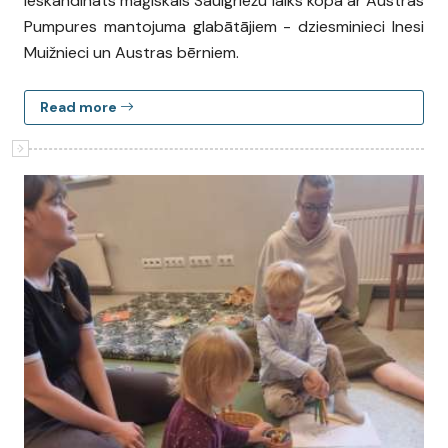
ieskandināts maģiskais Saulgriežu laiks kopā ar Austras
Pumpures mantojuma glabātājiem - dziesminieci Inesi
Muižnieci un Austras bērniem.
Read more