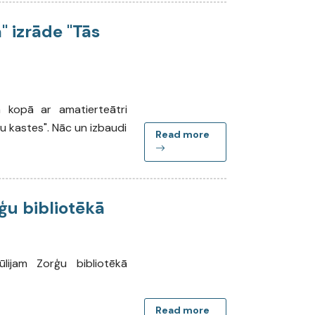
 izrāde "Tās
a kopā ar amatierteātri
ļu kastes". Nāc un izbaudi
Read more
rģu bibliotēkā
ūlijam Zorģu bibliotēkā
Read more