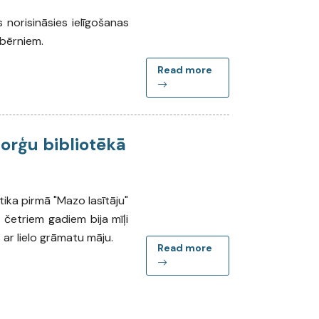
s norisināsies ielīgošanas
bērniem.
Read more
Zorģu bibliotēkā
tika pirmā "Mazo lasītāju"
 četriem gadiem bija mīļi
os ar lielo grāmatu māju.
Read more