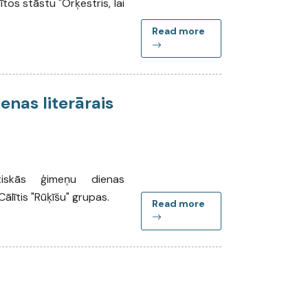
sītos stāstu "Orķestris, lai
Read more
enas literārais
tiskās ģimeņu dienas
Cālītis "Rūķīšu" grupas.
Read more