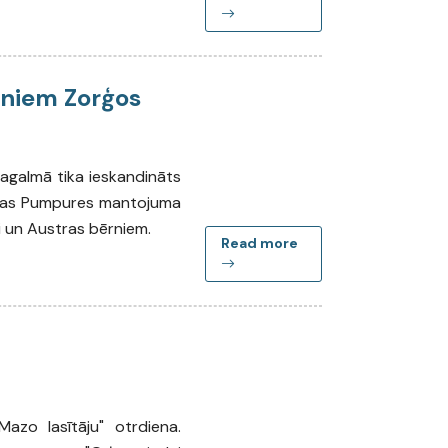
rniem Zorģos
pagalmā tika ieskandināts
stras Pumpures mantojuma
ci un Austras bērniem.
Read more
Mazo lasītāju" otrdiena.