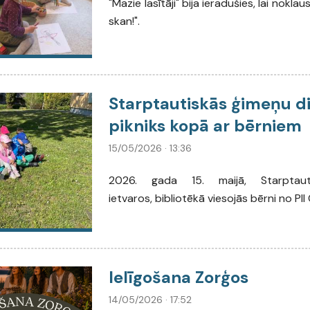
"Mazie lasītāji" bija ieradušies, lai noklau
skan!".
Starptautiskās ģimeņu di
pikniks kopā ar bērniem
15/05/2026 · 13:36
2026. gada 15. maijā, Starptau
ietvaros, bibliotēkā viesojās bērni no PII 
Ielīgošana Zorģos
14/05/2026 · 17:52