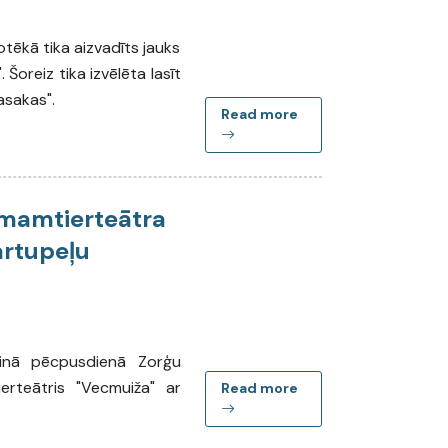
iotēkā tika aizvadīts jauks
 Šoreiz tika izvēlēta lasīt
asakas".
Read more
mamtierteātra
artupeļu
lainā pēcpusdienā Zorģu
erteātris "Vecmuiža" ar
Read more