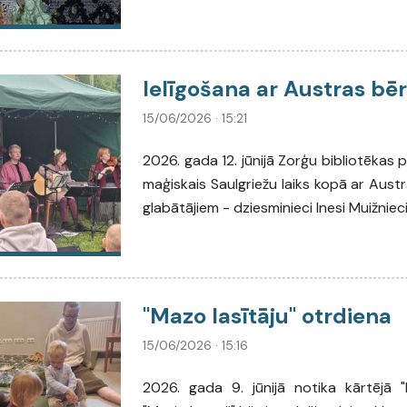
Ielīgošana ar Austras bē
15/06/2026 · 15:21
2026. gada 12. jūnijā Zorģu bibliotēkas 
maģiskais Saulgriežu laiks kopā ar Au
glabātājiem - dziesminieci Inesi Muižnie
"Mazo lasītāju" otrdiena
15/06/2026 · 15:16
2026. gada 9. jūnijā notika kārtējā "