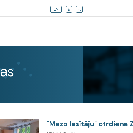
EN
kas
"Mazo lasītāju" otrdiena 