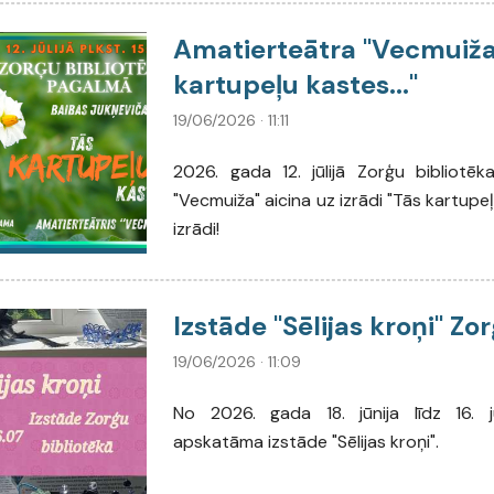
Amatierteātra "Vecmuiža"
kartupeļu kastes..."
19/06/2026 · 11:11
2026. gada 12. jūlijā Zorģu bibliotēk
"Vecmuiža" aicina uz izrādi "Tās kartupe
izrādi!
Izstāde "Sēlijas kroņi" Zo
19/06/2026 · 11:09
No 2026. gada 18. jūnija līdz 16. j
apskatāma izstāde "Sēlijas kroņi".