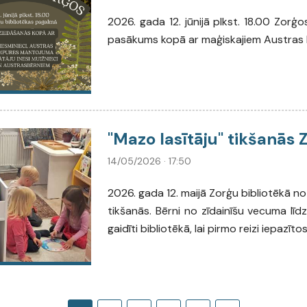
2026. gada 12. jūnijā plkst. 18.00 Zorģo
pasākums kopā ar maģiskajiem Austras 
"Mazo lasītāju" tikšanās 
14/05/2026 · 17:50
2026. gada 12. maijā Zorģu bibliotēkā no
tikšanās. Bērni no zīdainīšu vecuma līdz
gaidīti bibliotēkā, lai pirmo reizi iepazīt