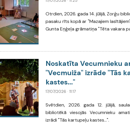
17/07/2026 · 11:25
Otrdien, 2026. gada 14. jūlijā, Zorģu bibl
pasaku rīts kopā ar "Mazajiem lasītājiem".
Gunta Eņģeļa grāmatiņa "Tēta vakara p
Noskatīta Vecumnieku a
"Vecmuiža" izrāde "Tās k
kastes..."
17/07/2026 · 11:17
Svētdien, 2026. gada 12. jūlijā, sau
bibliotēkā viesojās Vecumnieku amati
izrādi "Tās kartupeļu kastes...".