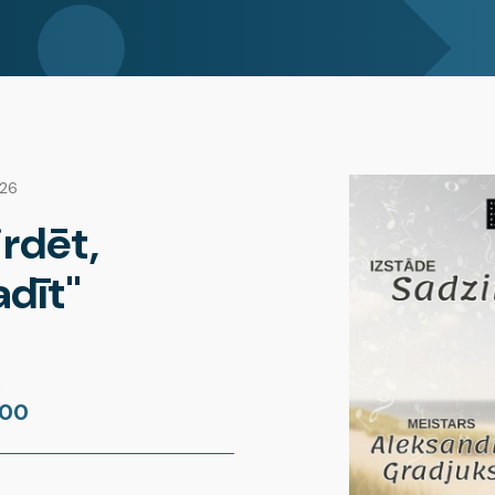
026
irdēt,
adīt"
s
:00