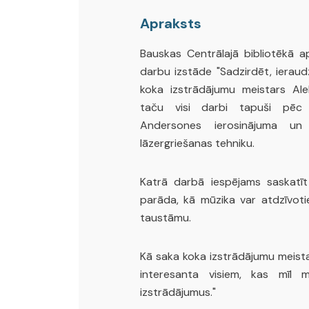
Apraksts
Bauskas Centrālajā bibliotēkā a
darbu izstāde "Sadzirdēt, ieraudz
koka izstrādājumu meistars Ale
taču visi darbi tapuši pēc a
Andersones ierosinājuma un
lāzergriešanas tehniku.
Katrā darbā iespējams saskatīt
parāda, kā mūzika var atdzīvoti
taustāmu.
Kā saka koka izstrādājumu meista
interesanta visiem, kas mīl
izstrādājumus."