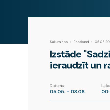
Sākumlapa
Pasākumi
05.05.2
Izstāde "Sadz
ieraudzīt un r
Datums
Laik
05.05. - 08.06.
00