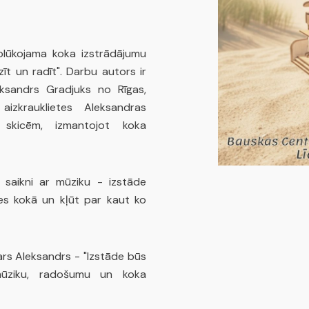
plūkojama koka izstrādājumu
īt un radīt". Darbu autors ir
ksandrs Gradjuks no Rīgas,
izkrauklietes Aleksandras
 skicēm, izmantojot koka
 saikni ar mūziku - izstāde
es kokā un kļūt par kaut ko
rs Aleksandrs - "Izstāde būs
 mūziku, radošumu un koka