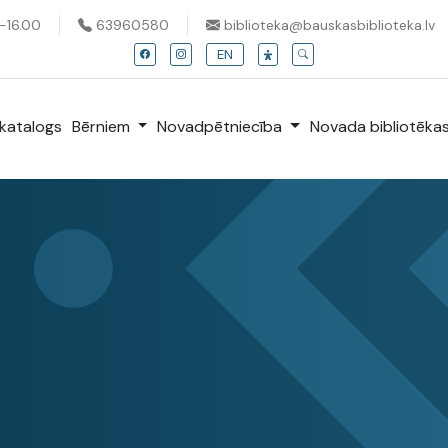
0-16.00
63960580
biblioteka@bauskasbiblioteka.lv
EN
katalogs
Bērniem
Novadpētniecība
Novada bibliotēka