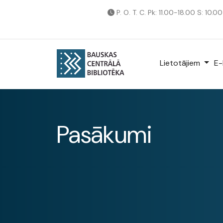
P. O. T. C. Pk: 11.00-18.00 S: 10.0
Lietotājiem
E-
Pasākumi