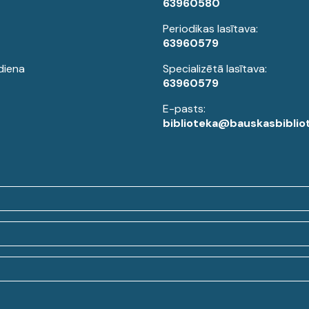
63960580
Periodikas lasītava:
63960579
diena
Specializētā lasītava:
63960579
E-pasts:
biblioteka@bauskasbibliot