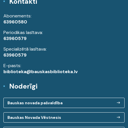
Kontakti
Abonements:
63960580
Periodikas lasītava:
63960579
Specializētā lasītava:
63960579
E-pasts:
biblioteka@bauskasbiblioteka.lv
Noderīgi
Bauskas novada pašvaldība
Bauskas Novada Vēstnesis