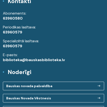
Kontakti
Abonements:
63960580
Periodikas lasītava:
63960579
Specializētā lasītava:
63960579
E-pasts:
biblioteka@bauskasbiblioteka.lv
Noderīgi
Bauskas novada pašvaldība
Bauskas Novada Vēstnesis