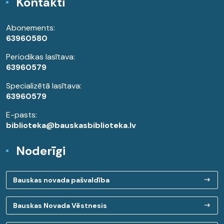
Kontakti
Abonements:
63960580
Periodikas lasītava:
63960579
Specializētā lasītava:
63960579
E-pasts:
biblioteka@bauskasbiblioteka.lv
Noderīgi
Bauskas novada pašvaldība
Bauskas Novada Vēstnesis