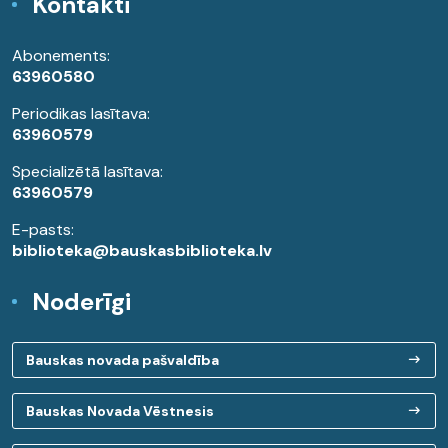
Kontakti
Abonements:
63960580
Periodikas lasītava:
63960579
Specializētā lasītava:
63960579
E-pasts:
biblioteka@bauskasbiblioteka.lv
Noderīgi
Bauskas novada pašvaldība
Bauskas Novada Vēstnesis