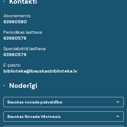
Kontakti
Abonements:
63960580
Periodikas lasītava:
63960579
Specializētā lasītava:
63960579
E-pasts:
biblioteka@bauskasbiblioteka.lv
Noderīgi
Bauskas novada pašvaldība
Bauskas Novada Vēstnesis