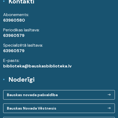
Kontakti
Abonements:
63960580
Periodikas lasītava:
63960579
Specializētā lasītava:
63960579
E-pasts:
biblioteka@bauskasbiblioteka.lv
Noderīgi
Bauskas novada pašvaldība
Bauskas Novada Vēstnesis