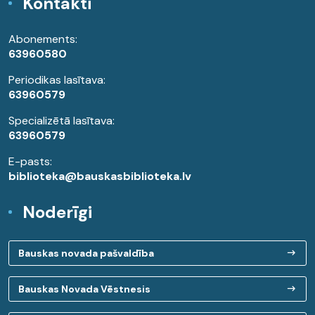
Kontakti
Abonements:
63960580
Periodikas lasītava:
63960579
Specializētā lasītava:
63960579
E-pasts:
biblioteka@bauskasbiblioteka.lv
Noderīgi
Bauskas novada pašvaldība
Bauskas Novada Vēstnesis