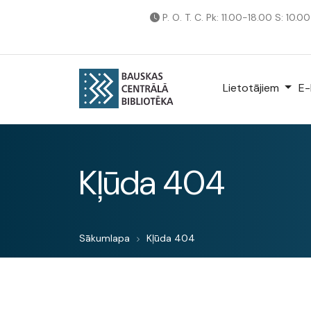
P. O. T. C. Pk: 11.00-18.00 S: 10.0
Lietotājiem
E-
Kļūda 404
Sākumlapa
Kļūda 404