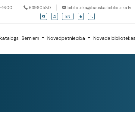
0-16.00
63960580
biblioteka@bauskasbiblioteka.lv
EN
katalogs
Bērniem
Novadpētniecība
Novada bibliotēka