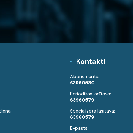
Kontakti
Abonements:
63960580
Periodikas lasītava:
63960579
diena
Specializētā lasītava:
63960579
E-pasts: