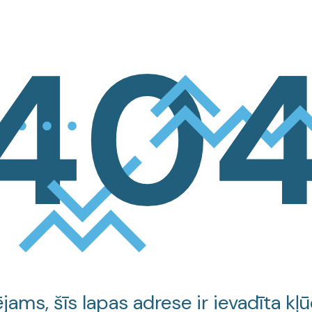
jams, šīs lapas adrese ir ievadīta kļū