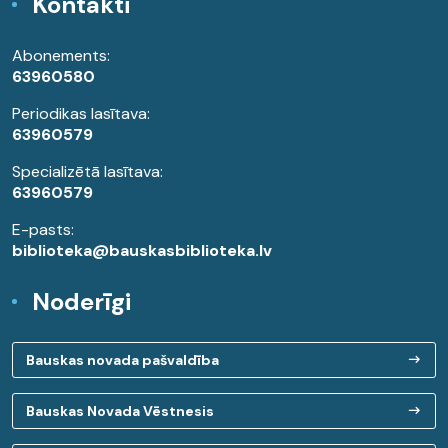
Kontakti
Abonements:
63960580
Periodikas lasītava:
63960579
Specializētā lasītava:
63960579
E-pasts:
biblioteka@bauskasbiblioteka.lv
Noderīgi
Bauskas novada pašvaldība
Bauskas Novada Vēstnesis