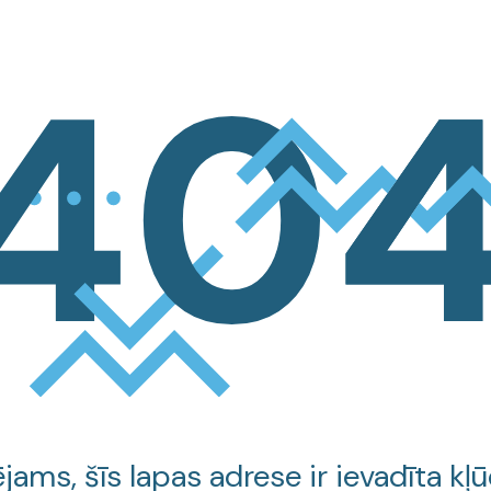
jams, šīs lapas adrese ir ievadīta kļū