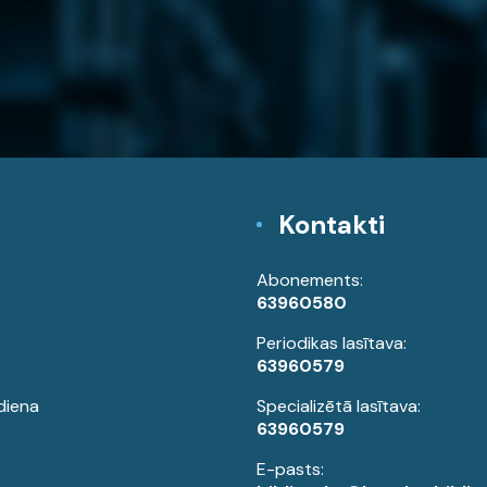
Kontakti
Abonements:
63960580
Periodikas lasītava:
63960579
diena
Specializētā lasītava:
63960579
E-pasts: