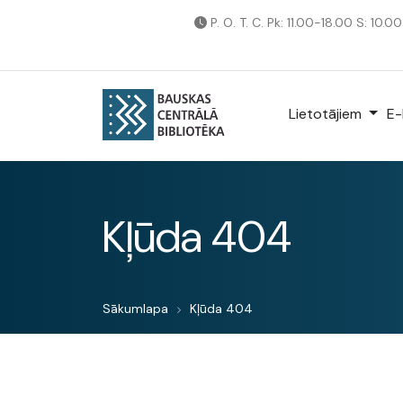
P. O. T. C. Pk: 11.00-18.00 S: 10.0
Lietotājiem
E-
Kļūda 404
Sākumlapa
Kļūda 404