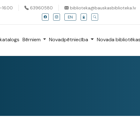
0-16.00
63960580
biblioteka@bauskasbiblioteka.lv
EN
katalogs
Bērniem
Novadpētniecība
Novada bibliotēka