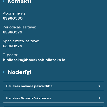
Kontakti
Abonements:
63960580
Periodikas lasītava:
63960579
Specializētā lasītava:
63960579
E-pasts:
biblioteka@bauskasbiblioteka.lv
Noderīgi
Bauskas novada pašvaldība
Bauskas Novada Vēstnesis