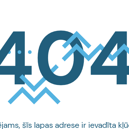
jams, šīs lapas adrese ir ievadīta kļū