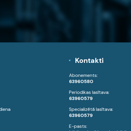
Kontakti
Abonements:
63960580
Periodikas lasītava:
63960579
diena
Specializētā lasītava:
63960579
E-pasts: