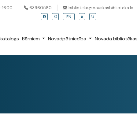
0-16.00
63960580
biblioteka@bauskasbiblioteka.lv
EN
katalogs
Bērniem
Novadpētniecība
Novada bibliotēka