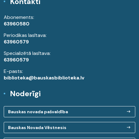
Kontakti
Abonements:
63960580
Periodikas lasītava:
63960579
Specializētā lasītava:
63960579
E-pasts:
biblioteka@bauskasbiblioteka.lv
Noderīgi
Bauskas novada pašvaldība
Bauskas Novada Vēstnesis