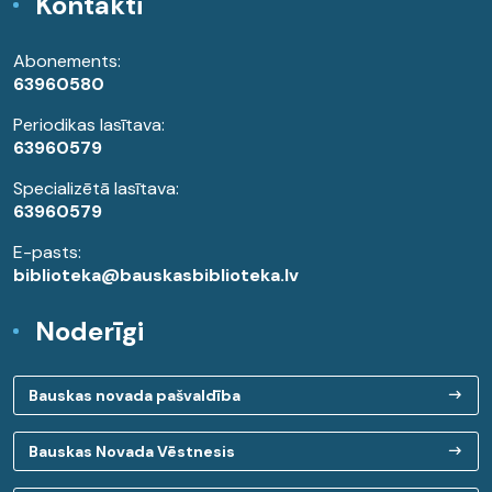
Kontakti
Abonements:
63960580
Periodikas lasītava:
63960579
Specializētā lasītava:
63960579
E-pasts:
biblioteka@bauskasbiblioteka.lv
Noderīgi
Bauskas novada pašvaldība
Bauskas Novada Vēstnesis