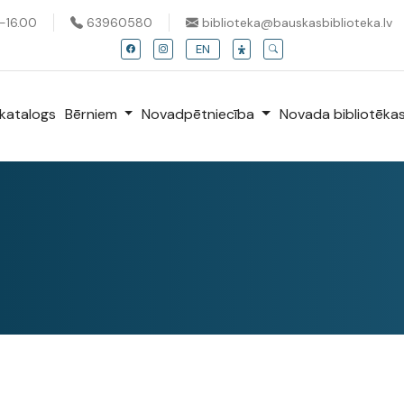
0-16.00
63960580
biblioteka@bauskasbiblioteka.lv
EN
katalogs
Bērniem
Novadpētniecība
Novada bibliotēka