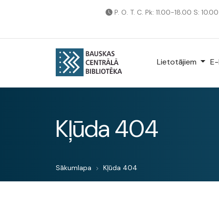
P. O. T. C. Pk: 11.00-18.00 S: 10.0
Lietotājiem
E-
Kļūda 404
Sākumlapa
Kļūda 404