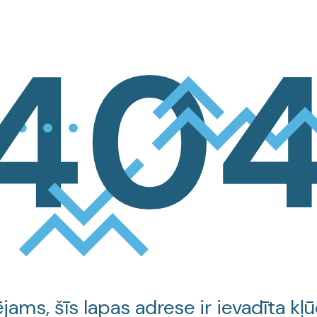
jams, šīs lapas adrese ir ievadīta kļū