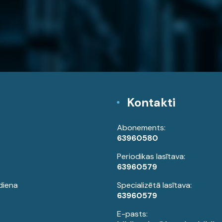
Kontakti
Abonements:
63960580
Periodikas lasītava:
63960579
diena
Specializētā lasītava:
63960579
E-pasts: