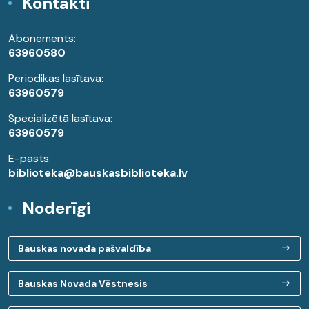
Kontakti
Abonements:
63960580
Periodikas lasītava:
63960579
Specializētā lasītava:
63960579
E-pasts:
biblioteka@bauskasbiblioteka.lv
Noderīgi
Bauskas novada pašvaldība
Bauskas Novada Vēstnesis