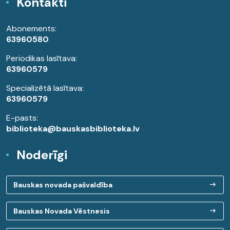
Kontakti
Abonements:
63960580
Periodikas lasītava:
63960579
Specializētā lasītava:
63960579
E-pasts:
biblioteka@bauskasbiblioteka.lv
Noderīgi
Bauskas novada pašvaldība
Bauskas Novada Vēstnesis