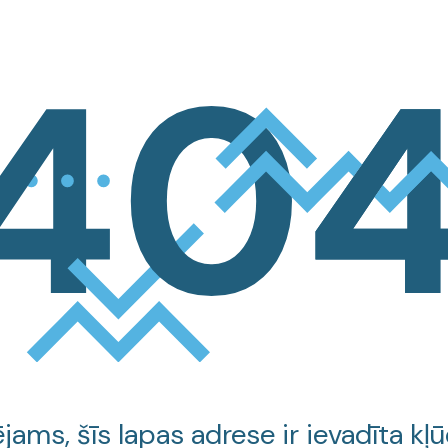
jams, šīs lapas adrese ir ievadīta kļū