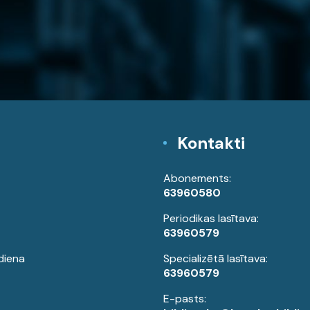
Kontakti
Abonements:
63960580
Periodikas lasītava:
63960579
diena
Specializētā lasītava:
63960579
E-pasts: