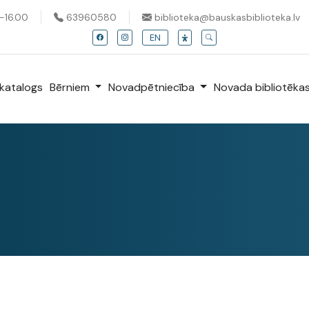
0-16.00
63960580
biblioteka@bauskasbiblioteka.lv
EN
katalogs
Bērniem
Novadpētniecība
Novada bibliotēka