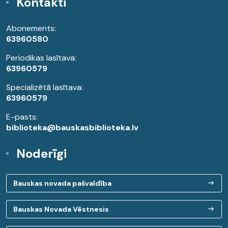
Kontakti
Abonements:
63960580
Periodikas lasītava:
63960579
Specializētā lasītava:
63960579
E-pasts:
biblioteka@bauskasbiblioteka.lv
Noderīgi
Bauskas novada pašvaldība
Bauskas Novada Vēstnesis