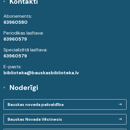
Kontakti
Abonements:
63960580
Periodikas lasītava:
63960579
Specializētā lasītava:
63960579
E-pasts:
biblioteka@bauskasbiblioteka.lv
Noderīgi
Bauskas novada pašvaldība
Bauskas Novada Vēstnesis